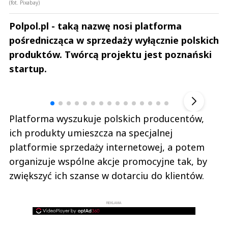
(fot. Pixabay)
Polpol.pl - taką nazwę nosi platforma
pośrednicząca w sprzedaży wyłącznie polskich
produktów. Twórcą projektu jest poznański
startup.
Andrzej i Marta Sterniccy
Marta i 
▶
Platforma wyszukuje polskich producentów,
ich produkty umieszcza na specjalnej
platformie sprzedaży internetowej, a potem
organizuje wspólne akcje promocyjne tak, by
zwiększyć ich szanse w dotarciu do klientów.
REKLAMA