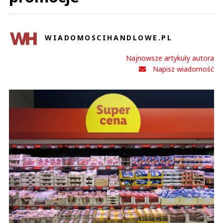
WIADOMOSCIHANDLOWE.PL
Karol
Najnowsze artykuły autora
31.10.2018 / 10:46
Napisz wiadomość
This comment was minimized by the moderator on the site
Szanowni - nie hejtujmy i opierajmy się na faktach, ze strony nie wynika że
mają dofinansowanie UE - zresztą przy obecnych dofinansowania
musieliby mocno się nagimnastykować, aby coś dostać z UE. A każda otwarta
platforma jest zawsze mile...
Szanowni - nie hejtujmy i opierajmy się na faktach, ze strony nie wynika że
mają dofinansowanie UE - zresztą przy obecnych dofinansowania
musieliby mocno się nagimnastykować, aby coś dostać z UE. A każda otwarta
platforma jest zawsze mile widziana - nawete ukierunkowana wyłącznie na
polskie produkty - po prostu takie określenie specyfiki platformy. Życzę
powodzenia
Czytaj całość
Karol
Odpowiedz
6
0