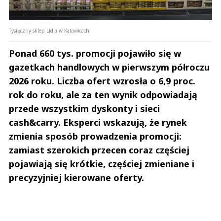
Tysięczny sklep Lidla w Katowicach
Ponad 660 tys. promocji pojawiło się w
Alleocochodzi
31.10.2018 / 09:11
gazetkach handlowych w pierwszym półroczu
This comment was minimized by the moderator on the site
2026 roku. Liczba ofert wzrosła o 6,9 proc.
Kasa była z UE do wyjęcia na takie projekty to skorzystali:) padnie jak już
rok do roku, ale za ten wynik odpowiadają
kilka takich po paru miesiącach, Allegro ich zmiecie :)
przede wszystkim dyskonty i sieci
Alleocochodzi
Odpowiedz
cash&carry. Eksperci wskazują, że rynek
0
zmienia sposób prowadzenia promocji:
6
zamiast szerokich przecen coraz częściej
pojawiają się krótkie, częściej zmieniane i
precyzyjniej kierowane oferty.
klient tesco
30.10.2018 / 12:30