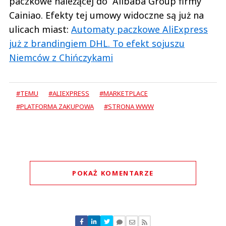
paczkowe należącej do Alibaba Group firmy
Cainiao. Efekty tej umowy widoczne są już na
ulicach miast:
Automaty paczkowe AliExpress
już z brandingiem DHL. To efekt sojuszu
Niemców z Chińczykami
#TEMU
#ALIEXPRESS
#MARKETPLACE
#PLATFORMA ZAKUPOWA
#STRONA WWW
POKAŻ KOMENTARZE
Komentarze (
2
)