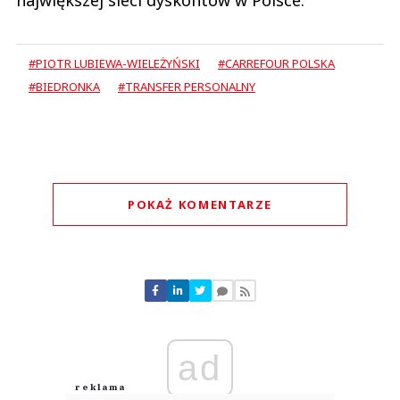
największej sieci dyskontów w Polsce.
#PIOTR LUBIEWA-WIELEŻYŃSKI
#CARREFOUR POLSKA
#BIEDRONKA
#TRANSFER PERSONALNY
POKAŻ KOMENTARZE
Komentarze (
0
)
Nie znaleziono komentarzy
Zostaw swoje komentarze
Imię (Wymagane)
ad
Anuluj