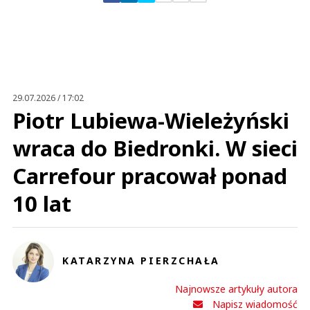
Kris
11.12.2023 / 22:09
This comment was minimized by the moderator on the site
29.07.2026 / 17:02
Niemcy jak zwykle sprzedadzą nawet swoją duszę by osiągnąć zysk ! Patrz
Piotr Lubiewa-Wieleżyński
jak Germanu trzymają się Putina odnośnie gazu i ropy...
Kris
wraca do Biedronki. W sieci
Odpowiedz
0
Carrefour pracował ponad
0
10 lat
KATARZYNA PIERZCHAŁA
Grzegorz
11.12.2023 / 08:54
Najnowsze artykuły autora
This comment was minimized by the moderator on the site
Napisz wiadomość