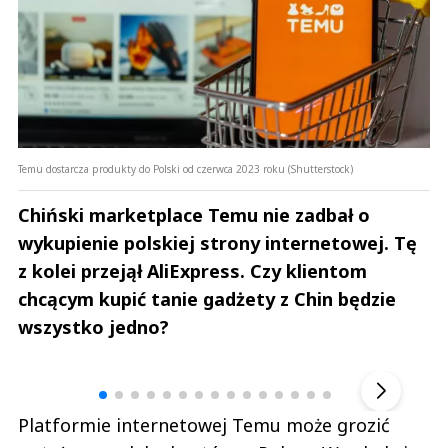
Temu dostarcza produkty do Polski od czerwca 2023 roku (Shutterstock)
Chiński marketplace Temu nie zadbał o
wykupienie polskiej strony internetowej. Tę
z kolei przejął AliExpress. Czy klientom
chcącym kupić tanie gadżety z Chin będzie
wszystko jedno?
Andrzej i Marta Sterniccy
Marta i 
▶
Platformie internetowej Temu może grozić