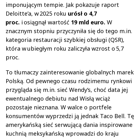
imponującym tempie. Jak pokazuje raport
Deloitte’a, w 2025 roku
urósł o 4,7
proc.
i osiągnął wartość
19 mld euro.
W
znacznym stopniu przyczyniła się do tego m.in.
kategoria restauracji szybkiej obsługi (QSR),
która w ubiegłym roku zaliczyła wzrost o 5,7
proc.
To tłumaczy zainteresowanie globalnych marek
Polską. Od pewnego czasu rodzimemu rynkowi
przygląda się m.in. sieć Wendy‘s, choć data jej
ewentualnego debiutu nad Wisłą wciąż
pozostaje nieznana. W walce o portfele
konsumentów wyprzedzi ją jednak Taco Bell. Tę
amerykańską sieć serwującą dania inspirowane
kuchnią meksykańską wprowadzi do kraju