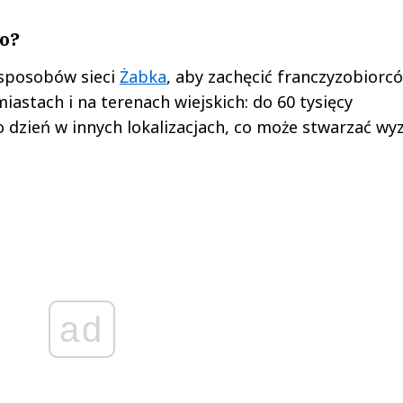
go?
 sposobów sieci
Żabka
, aby zachęcić franczyzobiorc
astach i na terenach wiejskich: do 60 tysięcy
 dzień w innych lokalizacjach, co może stwarzać wy
ad