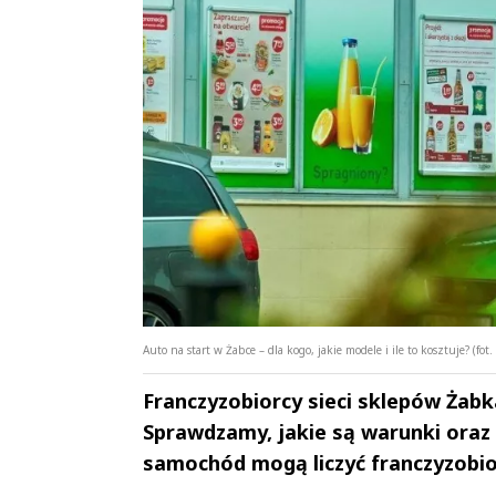
Auto na start w Żabce – dla kogo, jakie modele i ile to kosztuje? (fot
Franczyzobiorcy sieci sklepów Żab
Sprawdzamy, jakie są warunki oraz k
samochód mogą liczyć franczyzobio
Andrzej i Marta
Marta i An