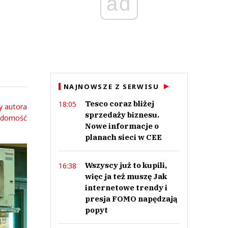
ad
NAJNOWSZE Z SERWISU
Tesco coraz bliżej
18:05
y autora
sprzedaży biznesu.
adomość
Nowe informacje o
planach sieci w CEE
Wszyscy już to kupili,
16:38
więc ja też muszę Jak
internetowe trendy i
presja FOMO napędzają
popyt