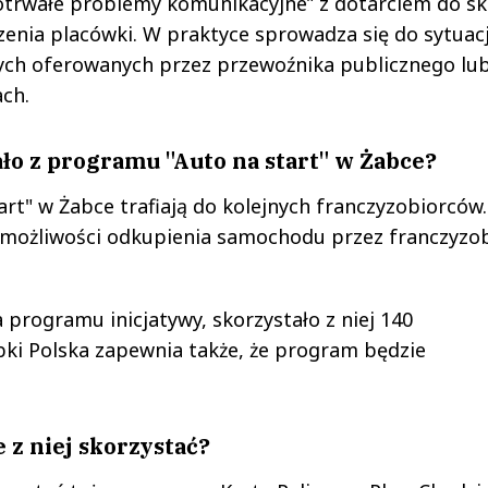
otrwałe problemy komunikacyjne” z dotarciem do sk
enia placówki. W praktyce sprowadza się do sytuacj
ych oferowanych przez przewoźnika publicznego lu
ch.
ło z programu "Auto na start" w Żabce?
t" w Żabce trafiają do kolejnych franczyzobiorców.
 możliwości odkupienia samochodu przez franczyzob
ia programu inicjatywy, skorzystało z niej 140
ki Polska zapewnia także, że program będzie
 z niej skorzystać?