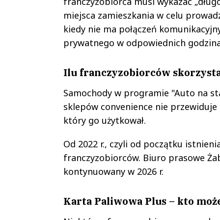
franczyzobiorca musi wykazać „dług
miejsca zamieszkania w celu prowadz
kiedy nie ma połączeń komunikacyjn
prywatnego w odpowiednich godzina
Ilu franczyzobiorców skorzysta
Samochody w programie "Auto na star
sklepów convenience nie przewiduje
który go użytkował.
Od 2022 r., czyli od początku istnien
franczyzobiorców. Biuro prasowe Żab
kontynuowany w 2026 r.
Karta Paliwowa Plus – kto może