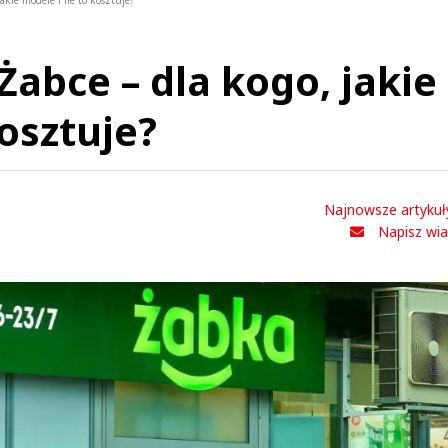
akie modele i ile to kosztuje?
Żabce – dla kogo, jakie
kosztuje?
Najnowsze artykuł
Napisz wi