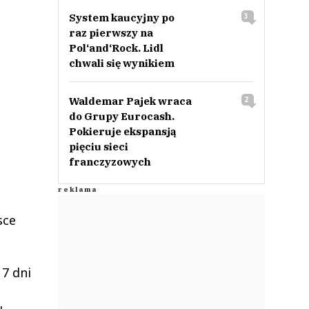
System kaucyjny po
3
raz pierwszy na
Pol‘and‘Rock. Lidl
chwali się wynikiem
Waldemar Pajek wraca
2
do Grupy Eurocash.
Pokieruje ekspansją
pięciu sieci
franczyzowych
sce
 7 dni