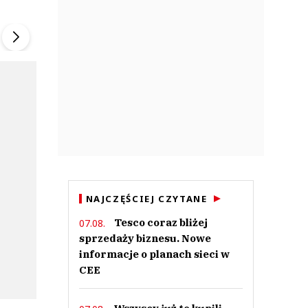
ek
Szefem być Sezon 2
Marcin Przybysz
▶
▶
NAJCZĘŚCIEJ CZYTANE
Tesco coraz bliżej
07.08.
sprzedaży biznesu. Nowe
informacje o planach sieci w
CEE