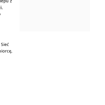
lepu z
i,
b
 Sieć
iorcę,