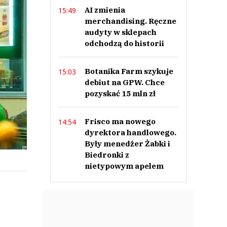
AI zmienia
15:49
merchandising. Ręczne
audyty w sklepach
odchodzą do historii
Botanika Farm szykuje
15:03
debiut na GPW. Chce
pozyskać 15 mln zł
Frisco ma nowego
14:54
dyrektora handlowego.
Były menedżer Żabki i
Biedronki z
nietypowym apelem