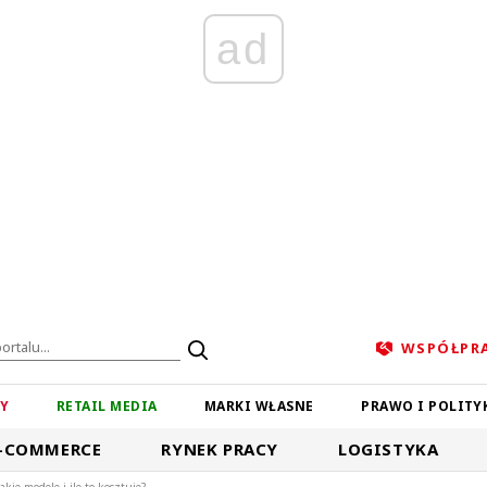
ad
WSPÓŁPR
ZY
RETAIL MEDIA
MARKI WŁASNE
PRAWO I POLITY
-COMMERCE
RYNEK PRACY
LOGISTYKA