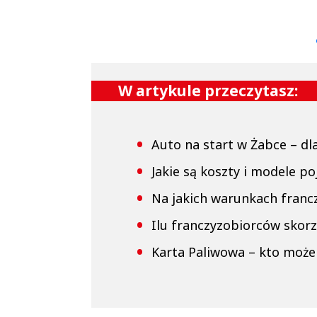
Sterniccy
Sterniccy
▶
▶
W artykule przeczytasz:
Auto na start w Żabce – dl
Jakie są koszty i modele p
Na jakich warunkach franc
Ilu franczyzobiorców skorz
Karta Paliwowa – kto może 