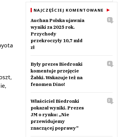
NAJCZĘŚCIEJ KOMENTOWANE
Auchan Polska ujawnia
5
wyniki za 2025 rok.
Przychody
przekroczyły 10,7 mld
oyota
zł
Były prezes Biedronki
4
komentuje przejęcie
oszt,
Żabki. Wskazuje też na
fenomen Dino!
ie,
Właściciel Biedronki
3
pokazał wyniki. Prezes
JM o rynku: „Nie
przewidujemy
znaczącej poprawy”