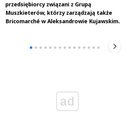
przedsiębiorcy związani z Grupą
Muszkieterów, którzy zarządzają także
Bricomarché w Aleksandrowie Kujawskim.
Andrzej i Marta Sterniccy
Marta i 
▶
ad