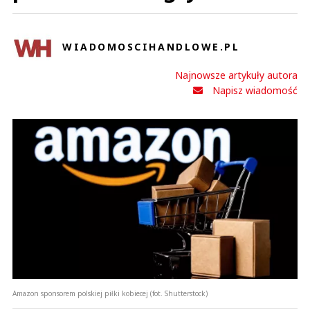
WIADOMOSCIHANDLOWE.PL
Najnowsze artykuły autora
Napisz wiadomość
Amazon sponsorem polskiej piłki kobiecej (fot. Shutterstock)