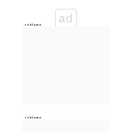
Imię (Wymagane)
ad
Anuluj
Prześlij komentarz