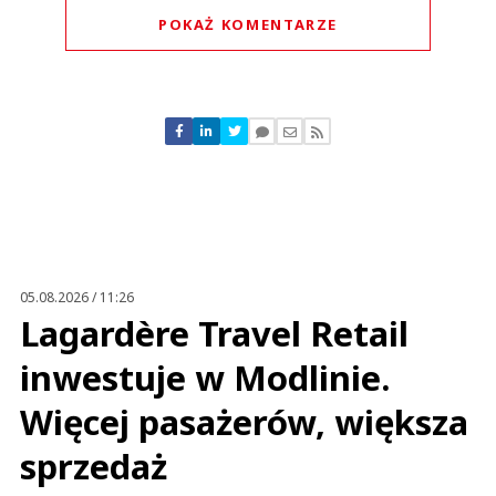
POKAŻ KOMENTARZE
Komentarze (
0
)
Nie znaleziono komentarzy
Zostaw swoje komentarze
Imię (Wymagane)
Anuluj
Prześlij komentarz
05.08.2026 / 11:26
Lagardère Travel Retail
inwestuje w Modlinie.
Więcej pasażerów, większa
sprzedaż