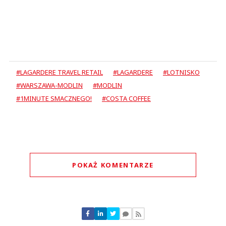
#LAGARDERE TRAVEL RETAIL
#LAGARDERE
#LOTNISKO
#WARSZAWA-MODLIN
#MODLIN
#1MINUTE SMACZNEGO!
#COSTA COFFEE
POKAŻ KOMENTARZE
Komentarze (
0
)
Nie znaleziono komentarzy
Zostaw swoje komentarze