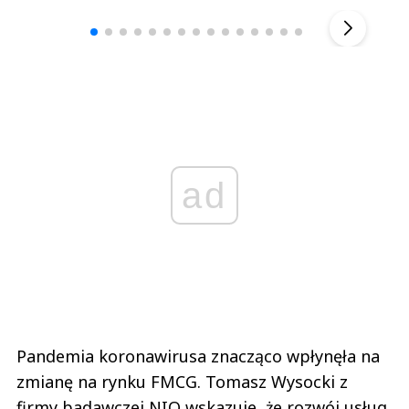
▶
ad
Pandemia koronawirusa znacząco wpłynęła na
zmianę na rynku FMCG. Tomasz Wysocki z
firmy badawczej NIQ wskazuje, że rozwój usług