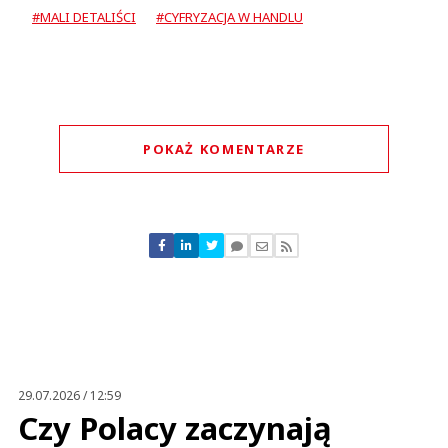
#MALI DETALIŚCI
#CYFRYZACJA W HANDLU
POKAŻ KOMENTARZE
Komentarze (
0
)
Nie znaleziono komentarzy
Zostaw swoje komentarze
Imię (Wymagane)
Anuluj
Prześlij komentarz
29.07.2026 / 12:59
Czy Polacy zaczynają