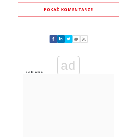
POKAŻ KOMENTARZE
Komentarze (
0
)
Nie znaleziono komentarzy
Zostaw swoje komentarze
Imię (Wymagane)
ad
Anuluj
Prześlij komentarz