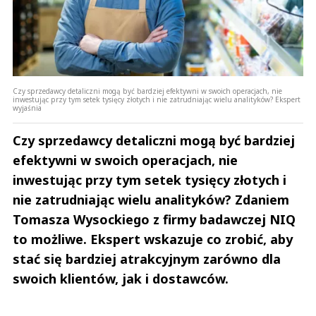
Czy sprzedawcy detaliczni mogą być bardziej efektywni w swoich operacjach, nie
inwestując przy tym setek tysięcy złotych i nie zatrudniając wielu analityków? Ekspert
wyjaśnia
Czy sprzedawcy detaliczni mogą być bardziej
efektywni w swoich operacjach, nie
inwestując przy tym setek tysięcy złotych i
nie zatrudniając wielu analityków? Zdaniem
Tomasza Wysockiego z firmy badawczej NIQ
to możliwe. Ekspert wskazuje co zrobić, aby
stać się bardziej atrakcyjnym zarówno dla
swoich klientów, jak i dostawców.
Andrzej i Marta Sterniccy
Marta i 