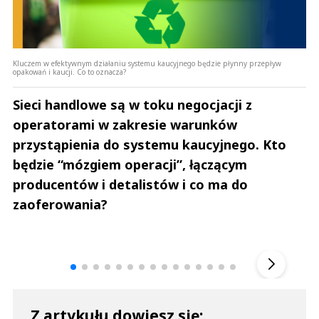
Kluczem w efektywnym działaniu systemu kaucyjnego będzie płynny przepływ
opakowań i kaucji. Co to oznacza?
Sieci handlowe są w toku negocjacji z
operatorami w zakresie warunków
przystąpienia do systemu kaucyjnego. Kto
będzie “mózgiem operacji”, łączącym
producentów i detalistów i co ma do
zaoferowania?
Andrzej i Marta Sterniccy
Marta i 
▶
Z artykułu dowiesz się: