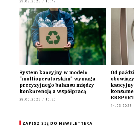
29.08.2025 / 13:17
System kaucyjny w modelu
Od paździ
"multioperatorskim" wymaga
obowiązy
precyzyjnego balansu między
kaucyjny.
konkurencją a współpracą
konsume
EKSPERT
28.03.2025 / 13:23
14.03.2025 
ZAPISZ SIĘ DO NEWSLETTERA