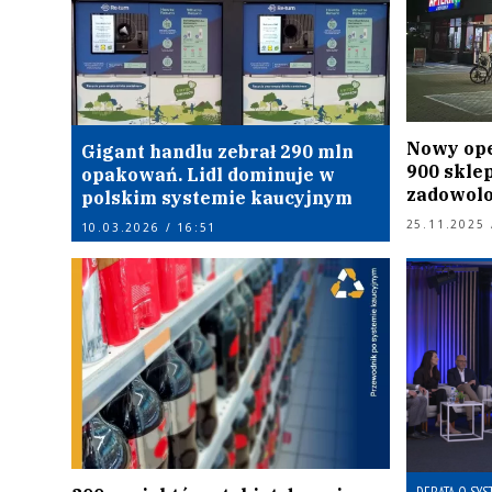
Nowy ope
Gigant handlu zebrał 290 mln
900 skle
opakowań. Lidl dominuje w
zadowol
polskim systemie kaucyjnym
25.11.2025 
10.03.2026 / 16:51