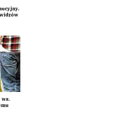
aucyjny.
 widzów
 ws.
temu