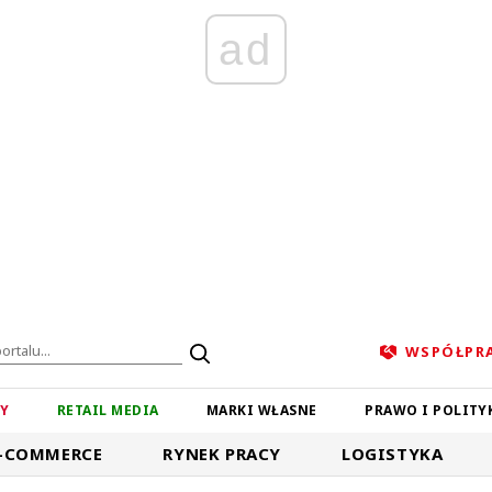
ad
WSPÓŁPR
ZY
RETAIL MEDIA
MARKI WŁASNE
PRAWO I POLITY
-COMMERCE
RYNEK PRACY
LOGISTYKA