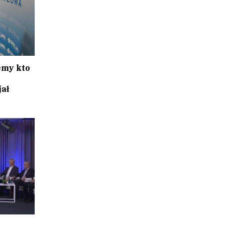
emy kto
ał