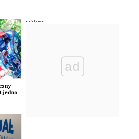
ad
czny
t jedno