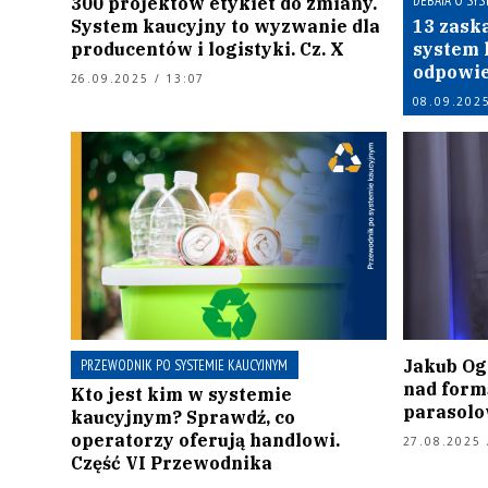
DEBATA O SYS
300 projektów etykiet do zmiany.
System kaucyjny to wyzwanie dla
13 zask
producentów i logistyki. Cz. X
system 
odpowie
26.09.2025 / 13:07
08.09.2025
Jakub Og
PRZEWODNIK PO SYSTEMIE KAUCYJNYM
nad form
Kto jest kim w systemie
parasolo
kaucyjnym? Sprawdź, co
operatorzy oferują handlowi.
27.08.2025 
Część VI Przewodnika