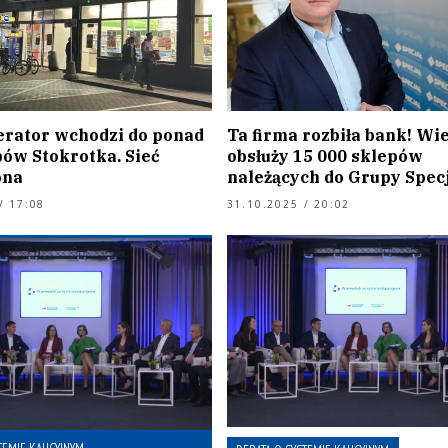
rator wchodzi do ponad
Ta firma rozbiła bank! Wi
pów Stokrotka. Sieć
obsłuży 15 000 sklepów
ona
należących do Grupy Specj
/ 17:08
31.10.2025 / 20:02