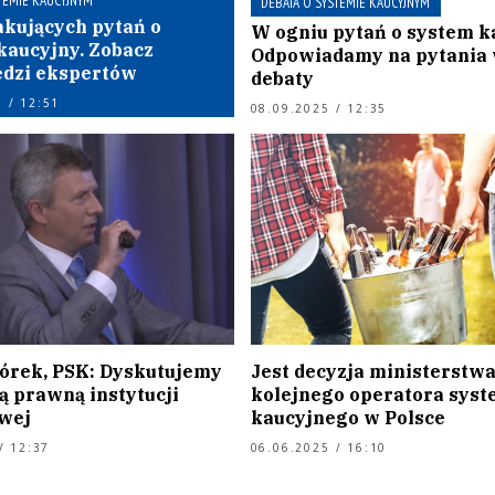
TEMIE KAUCYJNYM
DEBATA O SYSTEMIE KAUCYJNYM
akujących pytań o
W ogniu pytań o system k
kaucyjny. Zobacz
Odpowiadamy na pytania
dzi ekspertów
debaty
 / 12:51
08.09.2025 / 12:35
órek, PSK: Dyskutujemy
Jest decyzja ministerstwa
ą prawną instytucji
kolejnego operatora sys
wej
kaucyjnego w Polsce
/ 12:37
06.06.2025 / 16:10