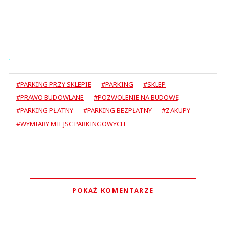
#PARKING PRZY SKLEPIE
#PARKING
#SKLEP
#PRAWO BUDOWLANE
#POZWOLENIE NA BUDOWĘ
#PARKING PŁATNY
#PARKING BEZPŁATNY
#ZAKUPY
#WYMIARY MIEJSC PARKINGOWYCH
POKAŻ KOMENTARZE
Komentarze (
0
)