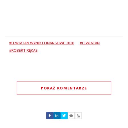
#LEWIATAN WYNIKI FINANSOWE 2026
#LEWIATAN
#ROBERT RĘKAS
POKAŻ KOMENTARZE
Komentarze (
0
)
Nie znaleziono komentarzy
Zostaw swoje komentarze
Imię (Wymagane)