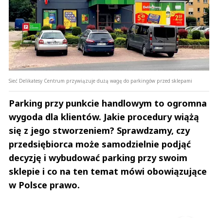
Sieć Delikatesy Centrum przywiązuje dużą wagę do parkingów przed sklepami
Parking przy punkcie handlowym to ogromna
wygoda dla klientów. Jakie procedury wiążą
się z jego stworzeniem? Sprawdzamy, czy
przedsiębiorca może samodzielnie podjąć
decyzję i wybudować parking przy swoim
sklepie i co na ten temat mówi obowiązujące
w Polsce prawo.
Andrzej i Marta Sterniccy
Marta i 
▶