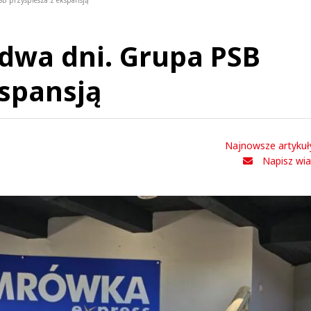
SB przyspiesza z ekspansją
 dwa dni. Grupa PSB
kspansją
Najnowsze artykuł
Napisz wi