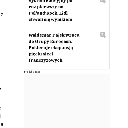
System kaucyjny po
raz pierwszy na
Pol‘and‘Rock. Lidl
az
chwali się wynikiem
Waldemar Pajek wraca
2
do Grupy Eurocash.
Pokieruje ekspansją
pięciu sieci
franczyzowych
y
,
t
i
na