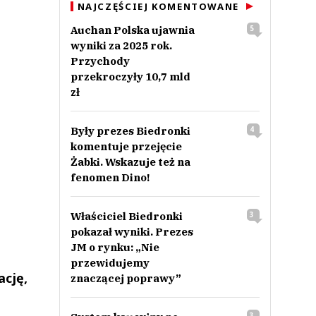
NAJCZĘŚCIEJ KOMENTOWANE
Auchan Polska ujawnia
5
wyniki za 2025 rok.
Przychody
przekroczyły 10,7 mld
zł
Były prezes Biedronki
4
komentuje przejęcie
Żabki. Wskazuje też na
fenomen Dino!
Właściciel Biedronki
3
pokazał wyniki. Prezes
JM o rynku: „Nie
przewidujemy
ację,
znaczącej poprawy”
3