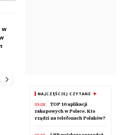
ę w
 w
m
ek
Szefem być Sezon 2
Marcin Przybysz
▶
▶
NAJCZĘŚCIEJ CZYTANE
TOP 10 aplikacji
09.08.
zakupowych w Polsce. Kto
rządzi na telefonach Polaków?
LPP zwiększa sprzedaż