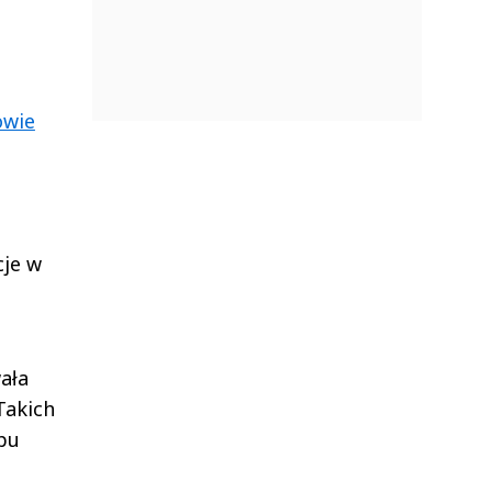
owie
cje w
ała
Takich
pu