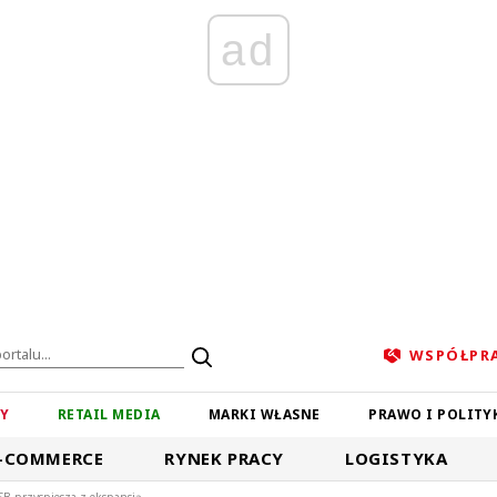
ad
WSPÓŁPR
ZY
RETAIL MEDIA
MARKI WŁASNE
PRAWO I POLITY
-COMMERCE
RYNEK PRACY
LOGISTYKA