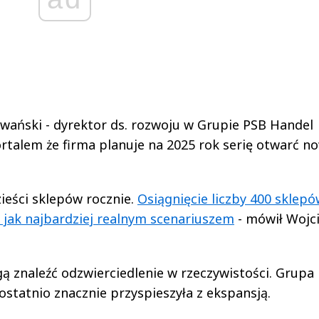
owański - dyrektor ds. rozwoju w Grupie PSB Handel
talem że firma planuje na 2025 rok serię otwarć n
ieści sklepów rocznie.
Osiągnięcie liczby 400 sklep
 jak najbardziej realnym scenariuszem
- mówił Wojc
ą znaleźć odzwierciedlenie w rzeczywistości. Grupa
ostatnio znacznie przyspieszyła z ekspansją.