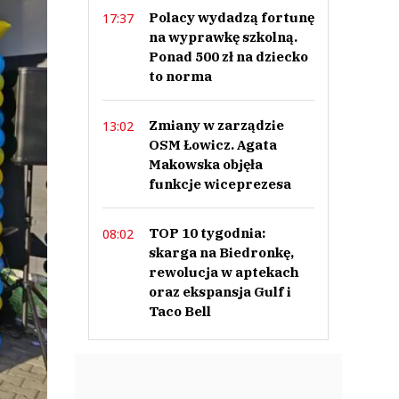
Polacy wydadzą fortunę
17:37
na wyprawkę szkolną.
Ponad 500 zł na dziecko
to norma
Zmiany w zarządzie
13:02
OSM Łowicz. Agata
Makowska objęła
funkcje wiceprezesa
TOP 10 tygodnia:
08:02
skarga na Biedronkę,
rewolucja w aptekach
oraz ekspansja Gulf i
Taco Bell