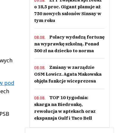
09.08.
o 18,5 proc. Gigant planuje aż
750 nowych salonów Sinsay w
tym roku
Polacy wydadzą fortunę
08.08.
na wyprawkę szkolną. Ponad
500 zł na dziecko to norma
owych
Zmiany w zarządzie
08.08.
OSM Łowicz. Agata Makowska
objęła funkcje wiceprezesa
ów pod
iech
TOP 10 tygodnia:
08.08.
skarga na Biedronkę,
rewolucja w aptekach oraz
 PSB
ekspansja Gulf i Taco Bell