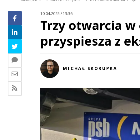
Strona główna
franczyza spożywcza
Trzy otwarcia w dwa dni. Grupa P
>
>
10.04.2025 / 13:36
Trzy otwarcia w
przyspiesza z e
MICHAŁ SKORUPKA