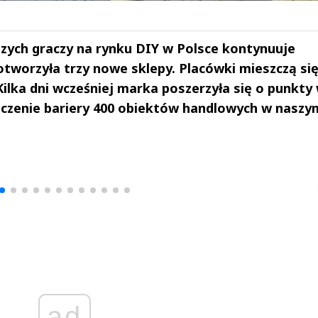
szych graczy na rynku DIY w Polsce kontynuuje
otworzyła trzy nowe sklepy. Placówki mieszczą si
Kilka dni wcześniej marka poszerzyła się o punkty
oczenie bariery 400 obiektów handlowych w naszy
drzej
Michał Stężalski
FineDiningWe
▶
▶
ad