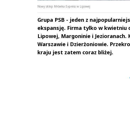
Nowy sklep Mrówka Express w Lipowej
Grupa PSB - jeden z najpopularniej
ekspansję. Firma tylko w kwietniu 
Lipowej, Margoninie i Jezioranach. 
Warszawie i Dzierżoniowie. Przekr
kraju jest zatem coraz bliżej.
Andrzej i Marta
Marta i An
Sterniccy
Sterniccy
▶
▶