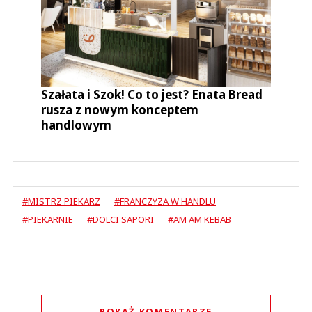
Szałata i Szok! Co to jest? Enata Bread
rusza z nowym konceptem
handlowym
#MISTRZ PIEKARZ
#FRANCZYZA W HANDLU
#PIEKARNIE
#DOLCI SAPORI
#AM AM KEBAB
POKAŻ KOMENTARZE