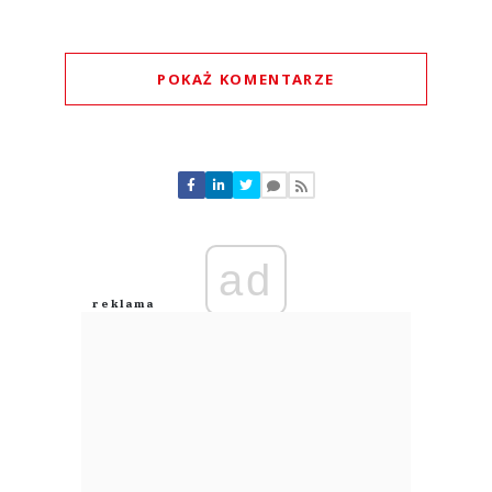
POKAŻ KOMENTARZE
Komentarze (
1
)
ad
piter
05.08.2026 / 18:43
This comment was minimized by the moderator on the site
niepoważne... dobrze że nie znam takich sytuacji z otoczenia, po prostu
skandal. ale rozumiem osoby, które potrzebowały kasy i się zgodziły. sam
wiem jak to jest mieć problem z kasą, bo spłacam dług w kruku a wiem jak
wygląda rynek pracy teraz....
niepoważne... dobrze że nie znam takich sytuacji z otoczenia, po prostu
skandal. ale rozumiem osoby, które potrzebowały kasy i się zgodziły. sam
wiem jak to jest mieć problem z kasą, bo spłacam dług w kruku a wiem jak
wygląda rynek pracy teraz. jest bardzo słabo, bo szukam aktywnie pracy..