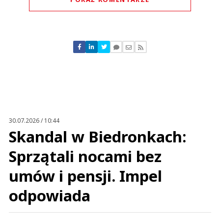
Komentarze (
0
)
Nie znaleziono komentarzy
Zostaw swoje komentarze
Imię (Wymagane)
Anuluj
Prześlij komentarz
30.07.2026 / 10:44
Skandal w Biedronkach:
Sprzątali nocami bez
umów i pensji. Impel
odpowiada