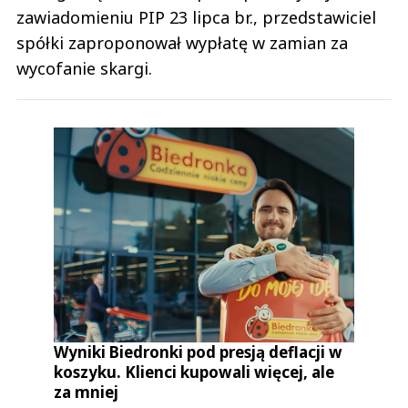
zawiadomieniu PIP 23 lipca br., przedstawiciel
spółki zaproponował wypłatę w zamian za
wycofanie skargi.
Wyniki Biedronki pod presją deflacji w
koszyku. Klienci kupowali więcej, ale
za mniej