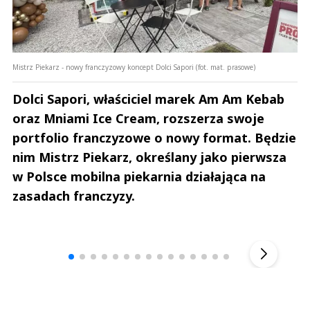
Mistrz Piekarz - nowy franczyzowy koncept Dolci Sapori (fot. mat. prasowe)
Dolci Sapori, właściciel marek Am Am Kebab
oraz Mniami Ice Cream, rozszerza swoje
portfolio franczyzowe o nowy format. Będzie
nim Mistrz Piekarz, określany jako pierwsza
w Polsce mobilna piekarnia działająca na
zasadach franczyzy.
Andrzej i Marta Sterniccy
Marta i 
▶