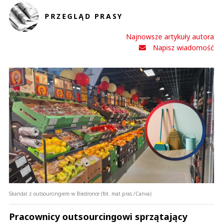
PRZEGLĄD PRASY
Najnowsze artykuły autora
Napisz wiadomość
Skandal z outsourcingiem w Biedronce (fot. mat.pras./Canva)
Pracownicy outsourcingowi sprzątający