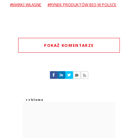
#MARKI WŁASNE
#RYNEK PRODUKTÓW BIO W POLSCE
POKAŻ KOMENTARZE
Komentarze (
0
)
Nie znaleziono komentarzy
Zostaw swoje komentarze
Imię (Wymagane)
Anuluj
Prześlij komentarz