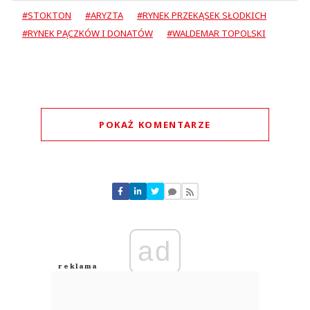
#STOKTON
#ARYZTA
#RYNEK PRZEKĄSEK SŁODKICH
#RYNEK PĄCZKÓW I DONATÓW
#WALDEMAR TOPOLSKI
POKAŻ KOMENTARZE
Komentarze (
0
)
Nie znaleziono komentarzy
Zostaw swoje komentarze
Imię (Wymagane)
ad
Anuluj
Prześlij komentarz