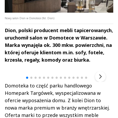
Nowy salon Dion w Domotece (fot. Dion)
Dion, polski producent mebli tapicerowanych,
uruchomił salon w Domotece w Warszawie.
Marka wynajęła ok. 300 mkw. powierzchni, na
której oferuje klientom m.in. sofy, fotele,
krzesła, regały, komody oraz biurka.
Andrzej i Marta Sterniccy
Marta i 
▶
Domoteka to część parku handlowego
Homepark Targówek, wyspecjalizowana w
ofercie wyposażenia domu. Z kolei Dion to
nowa marka premium w branży wnętrzarskiej.
Oferta marki to przede wszystkim meble