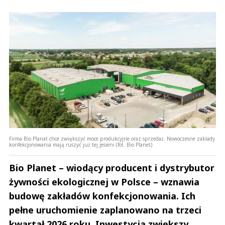
Firma Bio Planat chce zwiększyć moce produkcyjne oraz sprzedaż. Nowoczesne zakłady
konfekcjonowania mają ruszyć już tej jesieni (fot. Bio Planet)
Bio Planet – wiodący producent i dystrybutor
żywności ekologicznej w Polsce – wznawia
budowę zakładów konfekcjonowania. Ich
pełne uruchomienie zaplanowano na trzeci
kwartał 2026 roku. Inwestycja zwiększy