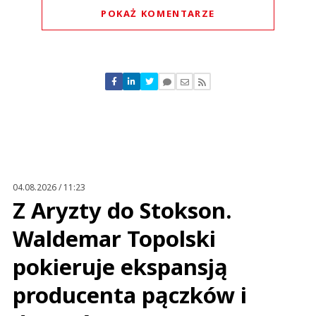
POKAŻ KOMENTARZE
Komentarze (
0
)
Nie znaleziono komentarzy
Zostaw swoje komentarze
Imię (Wymagane)
Anuluj
Prześlij komentarz
04.08.2026 / 11:23
Z Aryzty do Stokson.
Waldemar Topolski
pokieruje ekspansją
producenta pączków i