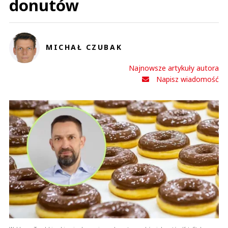
donutów
MICHAŁ CZUBAK
Najnowsze artykuły autora
Napisz wiadomość