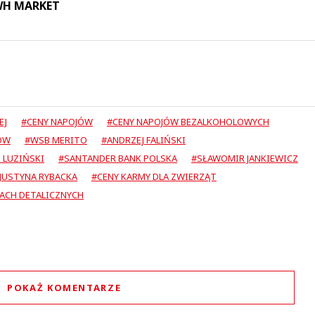
 WH MARKET
EJ
#CENY NAPOJÓW
#CENY NAPOJÓW BEZALKOHOLOWYCH
OW
#WSB MERITO
#ANDRZEJ FALIŃSKI
 LUZIŃSKI
#SANTANDER BANK POLSKA
#SŁAWOMIR JANKIEWICZ
JUSTYNA RYBACKA
#CENY KARMY DLA ZWIERZĄT
PACH DETALICZNYCH
POKAŻ KOMENTARZE