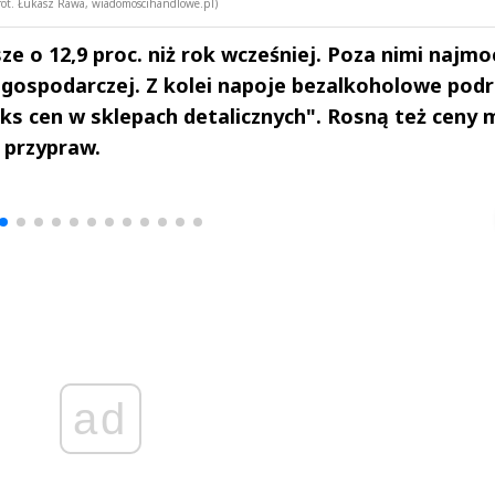
(fot. Łukasz Rawa, wiadomoscihandlowe.pl)
ze o 12,9 proc. niż rok wcześniej. Poza nimi najmoc
ii gospodarczej. Z kolei napoje bezalkoholowe pod
eks cen w sklepach detalicznych". Rosną też ceny m
 przypraw.
drzej
Michał Stężalski
FineDiningWe
▶
▶
ad