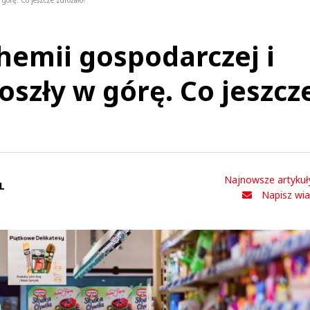
górę. Co jeszcze zdrożało?
hemii gospodarczej i
szły w górę. Co jeszcz
Najnowsze artykuł
L
Napisz wi