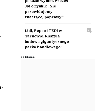
pokazał wyniki. Prezes
JM o rynku: „Nie
przewidujemy
znaczącej poprawy”
Lidl, Pepco i TEDi w
2
.
Tarnowie. Ruszyła
budowa gigantycznego
parku handlowego!
e-