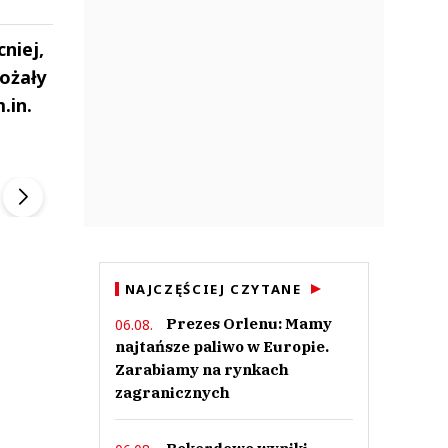
niej,
rożały
.in.
ek
Szefem być Sezon 2
Marcin Przybysz
▶
▶
NAJCZĘŚCIEJ CZYTANE
Prezes Orlenu: Mamy
06.08.
najtańsze paliwo w Europie.
Zarabiamy na rynkach
zagranicznych