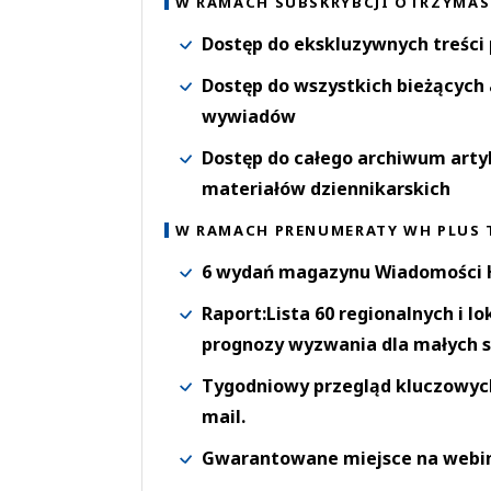
W RAMACH SUBSKRYBCJI OTRZYMAS
Dostęp do ekskluzywnych treści
Dostęp do wszystkich bieżących 
wywiadów
Dostęp do całego archiwum arty
materiałów dziennikarskich
W RAMACH PRENUMERATY WH PLUS 
6 wydań magazynu Wiadomości H
Raport:Lista 60 regionalnych i l
prognozy wyzwania dla małych s
Tygodniowy przegląd kluczowych 
mail.
Gwarantowane miejsce na webi