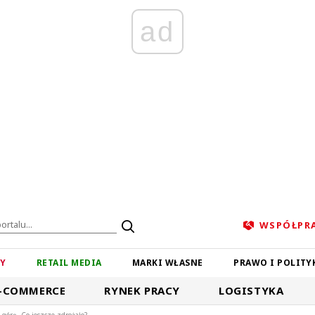
ad
WSPÓŁPR
ZY
RETAIL MEDIA
MARKI WŁASNE
PRAWO I POLITY
-COMMERCE
RYNEK PRACY
LOGISTYKA