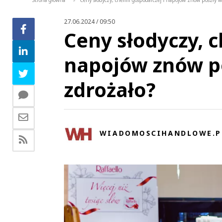
Strona główna
Ceny słodyczy, chemii gospodarczej i napojów znów poszły w 
>
27.06.2024 / 09:50
Ceny słodyczy, c
napojów znów po
zdrożało?
WIADOMOSCIHANDLOWE.P