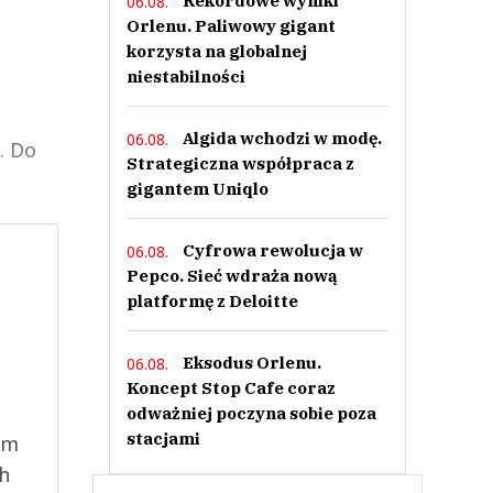
Rekordowe wyniki
06.08.
Orlenu. Paliwowy gigant
korzysta na globalnej
niestabilności
Algida wchodzi w modę.
06.08.
. Do
Strategiczna współpraca z
gigantem Uniqlo
Cyfrowa rewolucja w
06.08.
Pepco. Sieć wdraża nową
platformę z Deloitte
Eksodus Orlenu.
06.08.
Koncept Stop Cafe coraz
odważniej poczyna sobie poza
stacjami
ym
ch