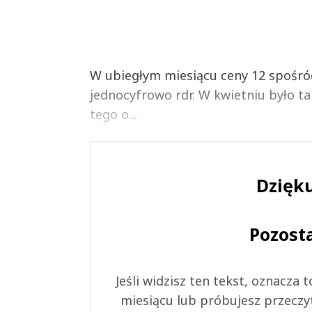
W ubiegłym miesiącu ceny 12 spośró
jednocyfrowo rdr. W kwietniu było t
tego o...
Dzięku
Pozost
Jeśli widzisz ten tekst, oznacza
miesiącu lub próbujesz przeczy