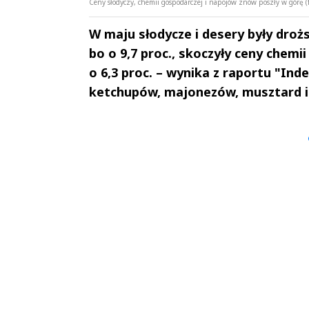
Ceny słodyczy, chemii gospodarczej i napojów znów poszły w górę 
W maju słodycze i desery były drożs
bo o 9,7 proc., skoczyły ceny chem
o 6,3 proc. – wynika z raportu "Ind
ketchupów, majonezów, musztard i
Andrzej i Marta
Marta i An
Sterniccy
Sterniccy
▶
▶