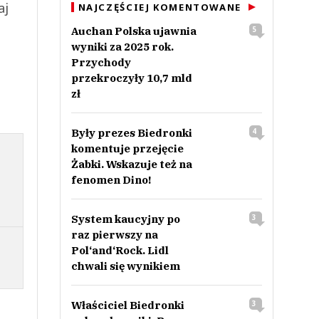
aj
NAJCZĘŚCIEJ KOMENTOWANE
Auchan Polska ujawnia
5
wyniki za 2025 rok.
Przychody
przekroczyły 10,7 mld
zł
Były prezes Biedronki
4
komentuje przejęcie
Żabki. Wskazuje też na
fenomen Dino!
System kaucyjny po
3
raz pierwszy na
Pol‘and‘Rock. Lidl
chwali się wynikiem
Właściciel Biedronki
3