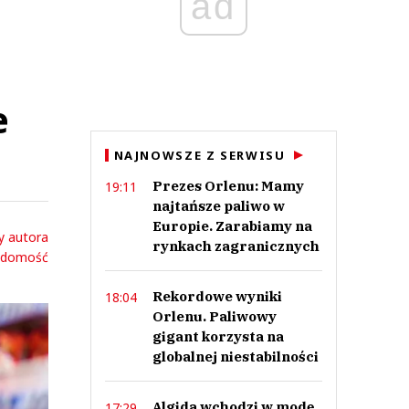
ad
e
NAJNOWSZE Z SERWISU
Prezes Orlenu: Mamy
19:11
najtańsze paliwo w
Europie. Zarabiamy na
y autora
rynkach zagranicznych
adomość
Rekordowe wyniki
18:04
Orlenu. Paliwowy
gigant korzysta na
globalnej niestabilności
Algida wchodzi w modę.
17:29