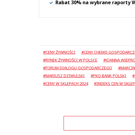
Rabat 30% na wybrane raporty
#CENY ŻYWNOŚCI
#CENY CHEMII GOSPODARCZ
#RYNEK ŻYWNOŚCI W POLSCE
#JOANNA WIEPR
#FORUM DIALOGU GOSPODARCZEGO
#MARCIN
#MARIUSZ DZIWULSKI
#PKO BANK POLSKI
#
#CENY W SKLEPACH 2024
#INDEKS CEN W SKLE