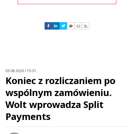
Komentarze (
2
)
Nickt
28.09.2021 / 23:35
This comment was minimized by the moderator on the site
03.08.2026 / 15:31
Najpierw przeczytałem: "adresowaną do głodujących klientów" :))
Koniec z rozliczaniem po
Nickt
Odpowiedz
wspólnym zamówieniu.
0
Wolt wprowadza Split
0
Payments