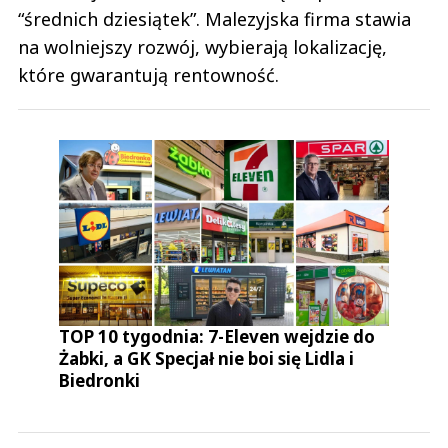
“średnich dziesiątek”. Malezyjska firma stawia
na wolniejszy rozwój, wybierają lokalizację,
które gwarantują rentowność.
TOP 10 tygodnia: 7-Eleven wejdzie do
Żabki, a GK Specjał nie boi się Lidla i
Biedronki