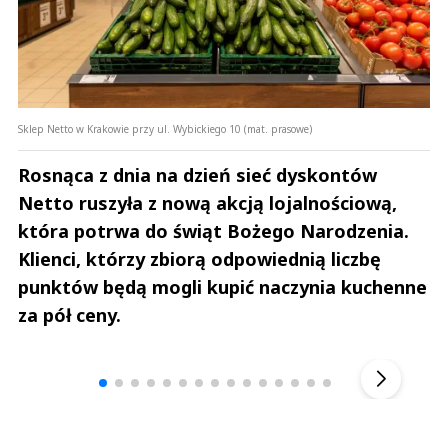
Sklep Netto w Krakowie przy ul. Wybickiego 10 (mat. prasowe)
Rosnąca z dnia na dzień sieć dyskontów
Netto ruszyła z nową akcją lojalnościową,
która potrwa do świąt Bożego Narodzenia.
Klienci, którzy zbiorą odpowiednią liczbę
punktów będą mogli kupić naczynia kuchenne
za pół ceny.
Andrzej i Marta Sterniccy
Marta i 
▶