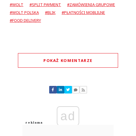
#WOLT
#SPLIT PAYMENT
#ZAMÓWIENIA GRUPOWE
#WOLT POLSKA
#BLIK
#PŁATNOŚCI MOBLILNE
#FOOD DELIVERY
POKAŻ KOMENTARZE
Komentarze (
0
)
Nie znaleziono komentarzy
Zostaw swoje komentarze
Imię (Wymagane)
ad
Anuluj
Prześlij komentarz