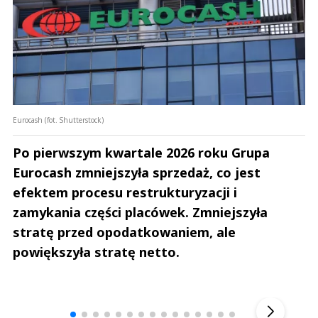
Eurocash (fot. Shutterstock)
Po pierwszym kwartale 2026 roku Grupa
Eurocash zmniejszyła sprzedaż, co jest
efektem procesu restrukturyzacji i
zamykania części placówek. Zmniejszyła
stratę przed opodatkowaniem, ale
powiększyła stratę netto.
Andrzej i Marta Sterniccy
Marta i 
▶