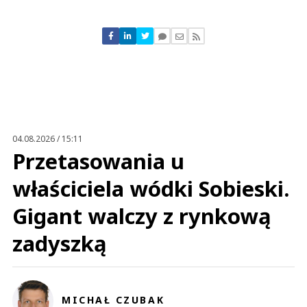
Komentarze (
0
)
Nie znaleziono komentarzy
Zostaw swoje komentarze
Imię (Wymagane)
Anuluj
Prześlij komentarz
04.08.2026 / 15:11
Przetasowania u
właściciela wódki Sobieski.
Gigant walczy z rynkową
zadyszką
MICHAŁ CZUBAK