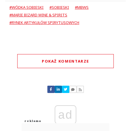
#WÓDKA SOBIESKI
#SOBIESKI
#MBWS
#MARIE BIZARD WINE & SPIRITS
#RYNEK ARTYKUŁÓW SPIRYTUSOWYCH
POKAŻ KOMENTARZE
Komentarze (
0
)
Nie znaleziono komentarzy
Zostaw swoje komentarze
Imię (Wymagane)
ad
Anuluj
Prześlij komentarz