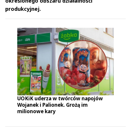
określonego obszaru działalności
produkcyjnej.
UOKiK uderza w twórców napojów
Wojanek i Palionek. Grożą im
milionowe kary