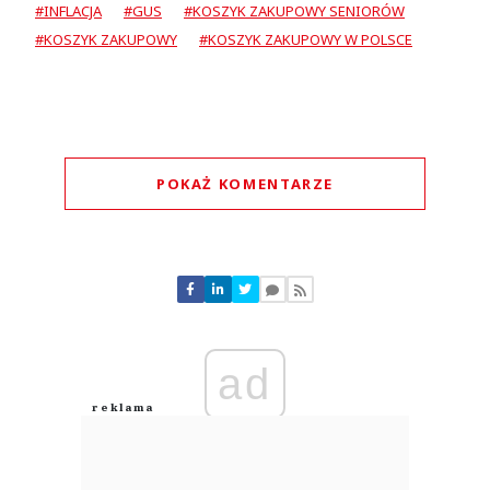
#INFLACJA
#GUS
#KOSZYK ZAKUPOWY SENIORÓW
#KOSZYK ZAKUPOWY
#KOSZYK ZAKUPOWY W POLSCE
POKAŻ KOMENTARZE
Komentarze (
0
)
Nie znaleziono komentarzy
Zostaw swoje komentarze
Imię (Wymagane)
ad
Anuluj
Prześlij komentarz