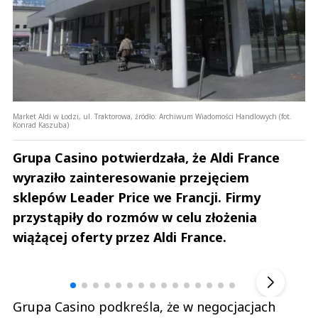
Market Aldi w Łodzi, ul. Traktorowa, źródło: Archiwum Wiadomości Handlowych (fot.
Konrad Kaszuba)
Grupa Casino potwierdzała, że Aldi France
wyraziło zainteresowanie przejęciem
sklepów Leader Price we Francji. Firmy
przystąpiły do rozmów w celu złożenia
wiążącej oferty przez Aldi France.
Andrzej i Marta Sterniccy
Marta i 
▶
Grupa Casino podkreśla, że w negocjacjach