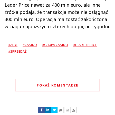
Leder Price nawet za 400 mln euro, ale inne
źródła podają, że transakcja może nie osiągnąć
300 mln euro. Operacja ma zostać zakończona
w ciągu najbliższych czterech do pięciu tygodni.
#ALDI
#CASINO
#GRUPA CASINO
#LEADER PRICE
#SPRZEDAŻ
POKAŻ KOMENTARZE
Komentarze (
0
)
Nie znaleziono komentarzy
Zostaw swoje komentarze