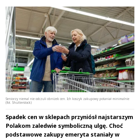
Seniorzy niemal nie odczuli obniżek cen. Ich koszyk zakupowy potaniał minimalnie
(fot. Shutterstock)
Spadek cen w sklepach przyniósł najstarszym
Polakom zaledwie symboliczną ulgę. Choć
podstawowe zakupy emeryta staniały w