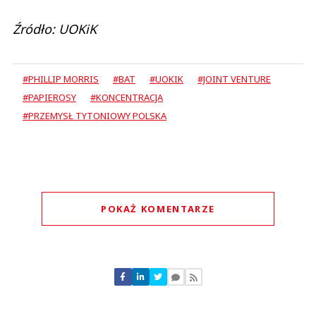
Źródło: UOKiK
#PHILLIP MORRIS
#BAT
#UOKIK
#JOINT VENTURE
#PAPIEROSY
#KONCENTRACJA
#PRZEMYSŁ TYTONIOWY POLSKA
POKAŻ KOMENTARZE
Komentarze (
0
)
Nie znaleziono komentarzy
Zostaw swoje komentarze
Imię (Wymagane)