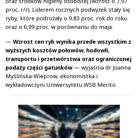
oraz środków higieny osobistej (wzrost o 7,97
proc. r/r). Liderem rocznych podwyżek stały się
ryby, które podrożały o 9,83 proc. rok do roku
oraz o 6,99 proc. w porównaniu do maja.
—
Wzrost cen ryb wynika przede wszystkim z
wyższych kosztów połowów, hodowli,
transportu i przetwórstwa oraz ograniczonej
podaży części gatunków
— wyjaśnia dr Joanna
Myślińska-Wieprow, ekonomistka i
wykładowczyni Uniwersytetu WSB Merito.