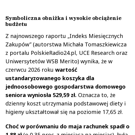
Symboliczna obniżka i wysokie obciążenie
budżetu
Z najnowszego raportu „Indeks Miesięcznych
Zakupów” (autorstwa Michała Tomaszkiewicza
z portalu PolskieRadio24.pl, UCE Research oraz
Uniwersytetów WSB Merito) wynika, że w
czerwcu 2026 roku
wartość
ustandaryzowanego koszyka dla
jednoosobowego gospodarstwa domowego
seniora wyniosła 529,59 zł.
Oznacza to, że
dzienny koszt utrzymania podstawowej diety i
higieny ukształtował się na poziomie 17,65 zł.
Choć w porównaniu do maja rachunek spadł o
1,88 zł
(o 0,35 proc. z miesiąca na miesiąc), była