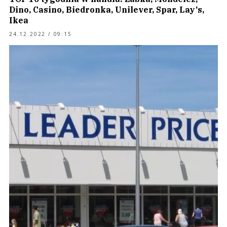
Dino, Casino, Biedronka, Unilever, Spar, Lay‘s,
Ikea
24.12.2022 / 09:15