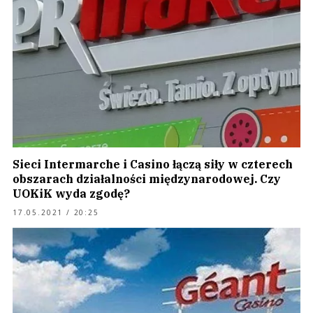
Sieci Intermarche i Casino łączą siły w czterech
obszarach działalności międzynarodowej. Czy
UOKiK wyda zgodę?
17.05.2021 / 20:25