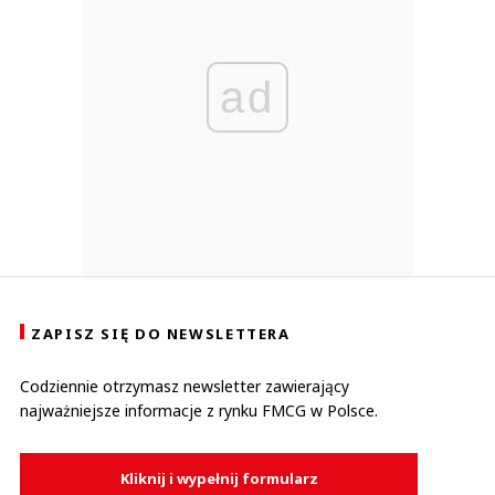
ad
ZAPISZ SIĘ DO NEWSLETTERA
Codziennie otrzymasz newsletter zawierający
najważniejsze informacje z rynku FMCG w Polsce.
Kliknij i wypełnij formularz