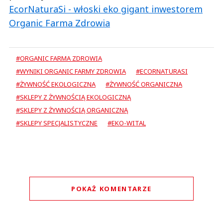
EcorNaturaSi - włoski eko gigant inwestorem
Organic Farma Zdrowia
#ORGANIC FARMA ZDROWIA
#WYNIKI ORGANIC FARMY ZDROWIA
#ECORNATURASI
#ŻYWNOŚĆ EKOLOGICZNA
#ŻYWNOŚĆ ORGANICZNA
#SKLEPY Z ŻYWNOŚCIĄ EKOLOGICZNĄ
#SKLEPY Z ŻYWNOŚCIĄ ORGANICZNĄ
#SKLEPY SPECJALISTYCZNE
#EKO-WITAL
POKAŻ KOMENTARZE
Komentarze (
0
)