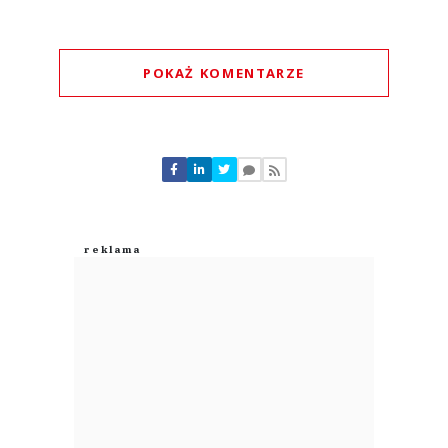
POKAŻ KOMENTARZE
Komentarze (
0
)
Nie znaleziono komentarzy
Zostaw swoje komentarze
Imię (Wymagane)
Anuluj
Prześlij komentarz