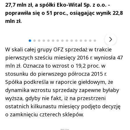
27,7 mln zł, a spółki Eko-Wital Sp. z o.o. -
poprawiła się o 51 proc., osiągając wynik 22,8
mln zł.
Andrzej i Marta Sterniccy
Marta i 
▶
W skali całej grupy OFZ sprzedaż w trakcie
pierwszych sześciu miesięcy 2016 r. wyniosła 47
mln zł. Oznacza to wzrost o 19,2 proc. w
stosunku do pierwszego półrocza 2015 r.
Spółka podkreśla w raporcie giełdowym, że
dynamika wzrostu sprzedaży zapewne byłaby
wyższa, gdyby nie fakt, iż na przestrzeni
ostatnich kilkunastu miesięcy podjęto decyzję
o zamknięciu czterech sklepów.
REKLAMA