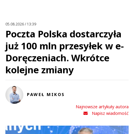
Jakub
06.12.2019 / 22:41
This comment was minimized by the moderator on the site
05.08.2026 / 13:39
"Jak tłumaczy, spółki z grupy nie generują dodatnich wyników
Poczta Polska dostarczyła
finansowych, dlatego nie są w stanie zaspokoić samodzielnie wierzycieli
"w jakimkolwiek stopniu"" - no to znakomicie się restrukturyzacja powiodła
skoro dalej spółki nie generują...
już 100 mln przesyłek w e-
"Jak tłumaczy, spółki z grupy nie generują dodatnich wyników
finansowych, dlatego nie są w stanie zaspokoić samodzielnie wierzycieli
Doręczeniach. Wkrótce
"w jakimkolwiek stopniu"" - no to znakomicie się restrukturyzacja powiodła
skoro dalej spółki nie generują dodatnich wyników. A za co bierze
pieniadze zarząd,Pan Karbowiak i resztą oraz Pan Filipiak
kolejne zmiany
Czytaj całość
Jakub
Odpowiedz
0
PAWEŁ MIKOS
0
Najnowsze artykuły autora
Napisz wiadomość