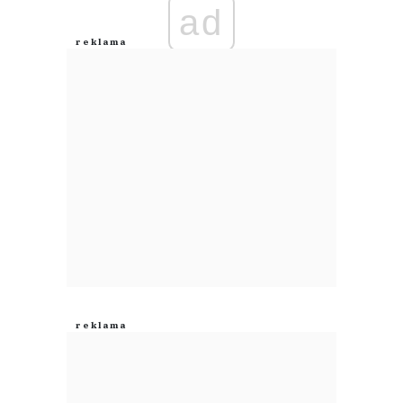
ad
Margo
05.08.2026 / 23:46
This comment was minimized by the moderator on the site
Kiedy otworzycie wysyłki do USA? Wstyd! Prawie rok już minął, a Poczta
Polska dalej sto lat do tyłu...
Margo
Odpowiedz
0
0
Nie znaleziono komentarzy
Zostaw swoje komentarze
Imię (Wymagane)
Anuluj
Prześlij komentarz