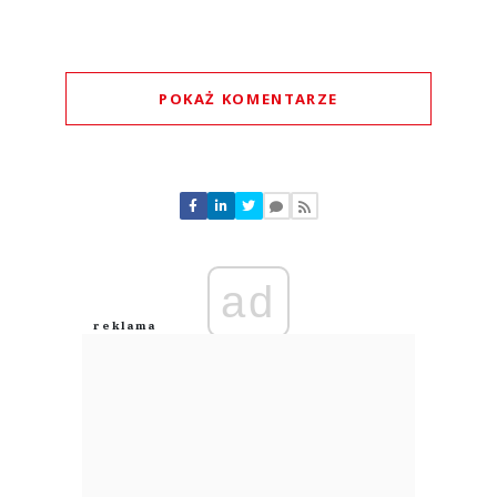
POKAŻ KOMENTARZE
Komentarze (
0
)
Nie znaleziono komentarzy
Zostaw swoje komentarze
Imię (Wymagane)
ad
Anuluj
Prześlij komentarz