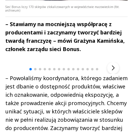
Sieć Bonus liczy 170 sklepów zlokalizowanych w województwie mazowieckim (fot.
archiwum)
– Stawiamy na mocniejszą współpracę z
producentami i zaczynamy tworzyć bardziej
twardą franczyzę – mówi Grażyna Kamińska,
członek zarządu sieci Bonus.
Andrzej i Marta Sterniccy
Marta i 
▶
– Powołaliśmy koordynatora, którego zadaniem
jest dbanie o dostępność produktów, właściwe
ich oznakowanie, odpowiednią ekspozycję, a
także prowadzenie akcji promocyjnych. Chcemy
unikać sytuacji, w których właściciele sklepów
nie w pełni realizują zobowiązania w stosunku
do producentów. Zaczynamy tworzyć bardziej