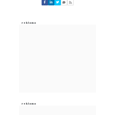
Nie znaleziono komentarzy
Zostaw swoje komentarze
Imię (Wymagane)
Anuluj
Prześlij komentarz