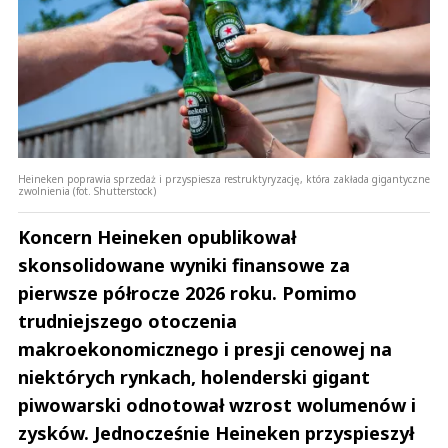
Heineken poprawia sprzedaż i przyspiesza restruktyryzację, która zakłada gigantyczne
zwolnienia (fot. Shutterstock)
Koncern Heineken opublikował
skonsolidowane wyniki finansowe za
pierwsze półrocze 2026 roku. Pomimo
trudniejszego otoczenia
makroekonomicznego i presji cenowej na
niektórych rynkach, holenderski gigant
piwowarski odnotował wzrost wolumenów i
zysków. Jednocześnie Heineken przyspieszył