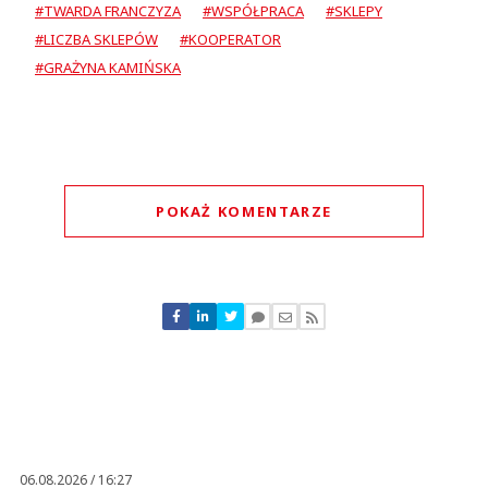
#TWARDA FRANCZYZA
#WSPÓŁPRACA
#SKLEPY
#LICZBA SKLEPÓW
#KOOPERATOR
#GRAŻYNA KAMIŃSKA
POKAŻ KOMENTARZE
Komentarze (
0
)
Nie znaleziono komentarzy
Zostaw swoje komentarze
Imię (Wymagane)
Anuluj
Prześlij komentarz
06.08.2026 / 16:27