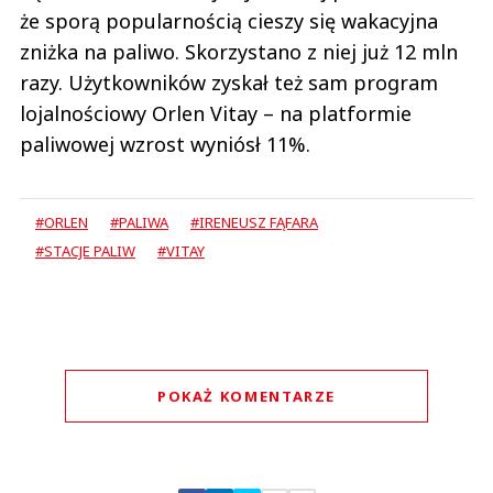
że sporą popularnością cieszy się wakacyjna
zniżka na paliwo. Skorzystano z niej już 12 mln
razy. Użytkowników zyskał też sam program
lojalnościowy Orlen Vitay – na platformie
paliwowej wzrost wyniósł 11%.
#ORLEN
#PALIWA
#IRENEUSZ FĄFARA
#STACJE PALIW
#VITAY
POKAŻ KOMENTARZE
Komentarze (
0
)