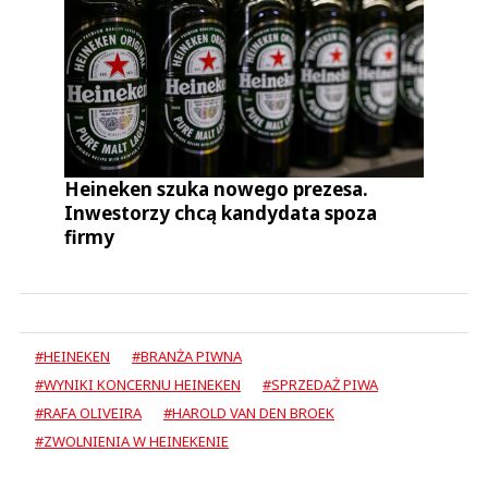
Heineken szuka nowego prezesa.
Inwestorzy chcą kandydata spoza
firmy
#HEINEKEN
#BRANŻA PIWNA
#WYNIKI KONCERNU HEINEKEN
#SPRZEDAŻ PIWA
#RAFA OLIVEIRA
#HAROLD VAN DEN BROEK
#ZWOLNIENIA W HEINEKENIE