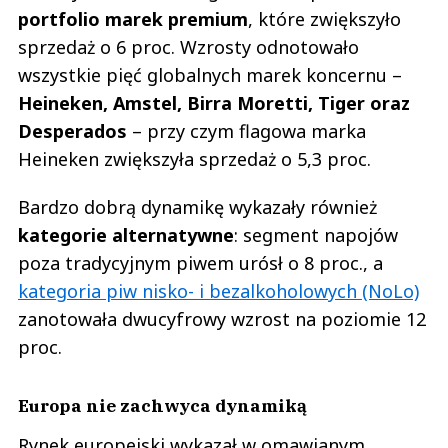
portfolio marek premium
, które zwiększyło
sprzedaż o 6 proc. Wzrosty odnotowało
wszystkie pięć globalnych marek koncernu –
Heineken, Amstel, Birra Moretti, Tiger oraz
Desperados
– przy czym flagowa marka
Heineken zwiększyła sprzedaż o 5,3 proc.
Bardzo dobrą dynamikę wykazały również
kategorie alternatywne
: segment napojów
poza tradycyjnym piwem urósł o 8 proc., a
kategoria piw nisko- i bezalkoholowych (NoLo)
zanotowała dwucyfrowy wzrost na poziomie 12
proc.
Europa nie zachwyca dynamiką
Rynek europejski wykazał w omawianym