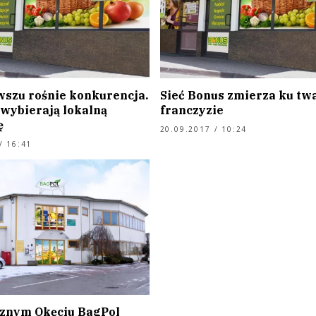
szu rośnie konkurencja.
Sieć Bonus zmierza ku tw
 wybierają lokalną
franczyzie
ę
20.09.2017 / 10:24
/ 16:41
cznym Okęciu BagPol