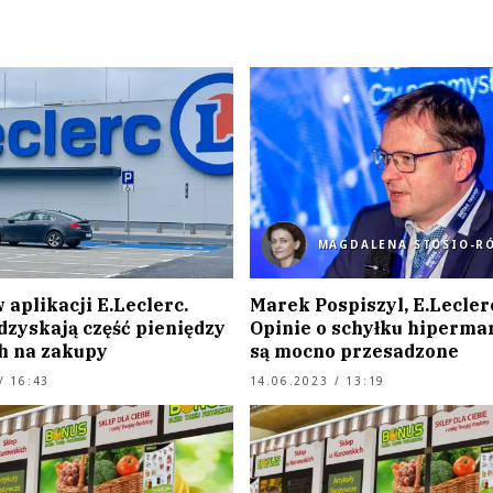
MAGDALENA STOSIO-R
aplikacji E.Leclerc.
Marek Pospiszyl, E.Lecler
dzyskają część pieniędzy
Opinie o schyłku hiperm
 na zakupy
są mocno przesadzone
/ 16:43
14.06.2023 / 13:19