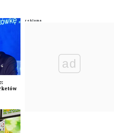
ad
ÓG
c:
arketów