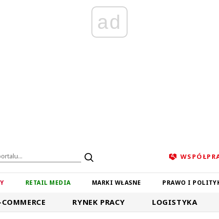
ad
WSPÓŁPR
ZY
RETAIL MEDIA
MARKI WŁASNE
PRAWO I POLITY
-COMMERCE
RYNEK PRACY
LOGISTYKA