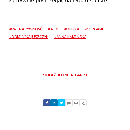
negatywnie postrzegać danego detalistę.
#VAT NA ŻYWNOŚĆ
#ALDI
#DELIKATESY ORGANIC
#DOMINIKA JUSZCZYK
#ANNA KAMIŃSKA
POKAŻ KOMENTARZE
Komentarze (
0
)
Nie znaleziono komentarzy
Zostaw swoje komentarze
Imię (Wymagane)