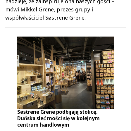
nadzieję, że zainspiruje ona naszych gości –
mówi Mikkel Grene, prezes grupy i
współwłaściciel Søstrene Grene.
Søstrene Grene podbijają stolicę.
Duńska sieć mości się w kolejnym
centrum handlowym