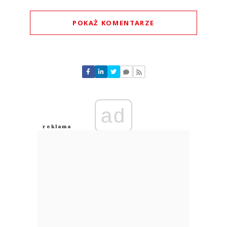
POKAŻ KOMENTARZE
Komentarze (
0
)
Nie znaleziono komentarzy
Zostaw swoje komentarze
Imię (Wymagane)
ad
Anuluj
Prześlij komentarz