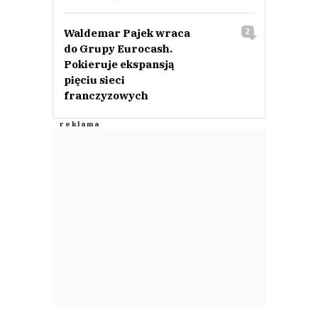
Waldemar Pajek wraca
2
do Grupy Eurocash.
Pokieruje ekspansją
pięciu sieci
franczyzowych