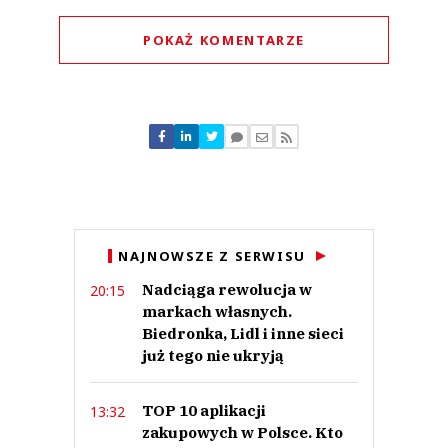
POKAŻ KOMENTARZE
Komentarze (
0
)
Nie znaleziono komentarzy
Zostaw swoje komentarze
Imię (Wymagane)
Anuluj
NAJNOWSZE Z SERWISU
Prześlij komentarz
Nadciąga rewolucja w
20:15
markach własnych.
Biedronka, Lidl i inne sieci
już tego nie ukryją
TOP 10 aplikacji
13:32
zakupowych w Polsce. Kto