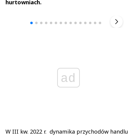
hurtowniach.
Andrzej i Marta Sterniccy
Marta i 
▶
ad
W III kw. 2022 r. dynamika przychodów handlu