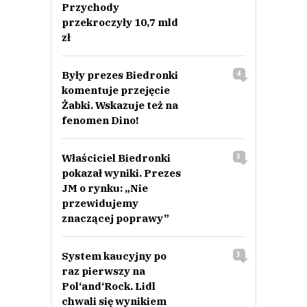
Przychody
przekroczyły 10,7 mld
zł
Były prezes Biedronki
4
komentuje przejęcie
Żabki. Wskazuje też na
fenomen Dino!
Właściciel Biedronki
3
pokazał wyniki. Prezes
JM o rynku: „Nie
przewidujemy
znaczącej poprawy”
System kaucyjny po
3
raz pierwszy na
Pol‘and‘Rock. Lidl
chwali się wynikiem