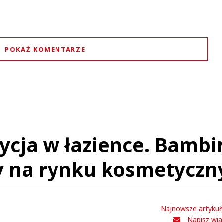
POKAŻ KOMENTARZE
Komentarze (
0
)
Nie znaleziono komentarzy
staw swoje komentarze
Imię (Wymagane)
cja w łazience. Bambi
Anuluj
iły na rynku kosmetycz
Prześlij komentarz
Najnowsze artykuł
Napisz wi