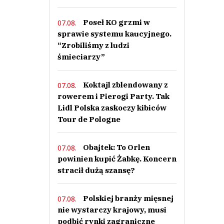
Poseł KO grzmi w
07.08.
sprawie systemu kaucyjnego.
“Zrobiliśmy z ludzi
śmieciarzy”
Koktajl zblendowany z
07.08.
rowerem i Pierogi Party. Tak
Lidl Polska zaskoczy kibiców
Tour de Pologne
Obajtek: To Orlen
07.08.
powinien kupić Żabkę. Koncern
stracił dużą szansę?
Polskiej branży mięsnej
07.08.
nie wystarczy krajowy, musi
podbić rynki zagraniczne