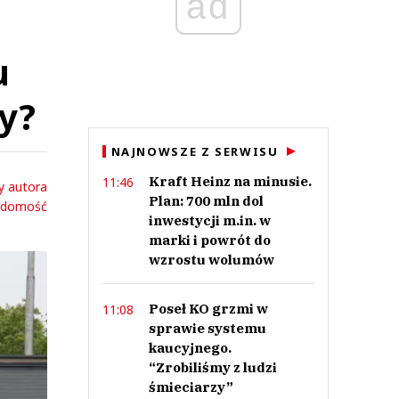
ad
u
ty?
NAJNOWSZE Z SERWISU
Kraft Heinz na minusie.
11:46
y autora
Plan: 700 mln dol
adomość
inwestycji m.in. w
marki i powrót do
wzrostu wolumów
Poseł KO grzmi w
11:08
sprawie systemu
kaucyjnego.
“Zrobiliśmy z ludzi
śmieciarzy”