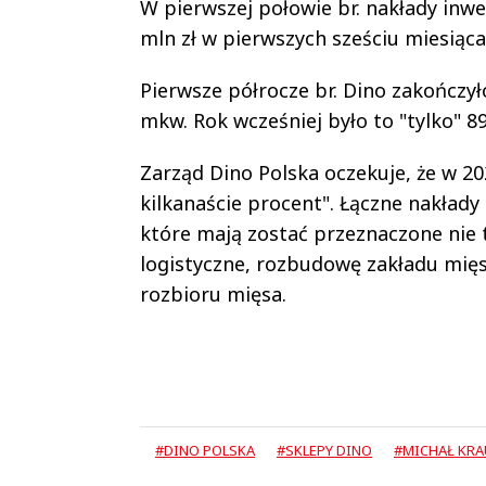
W pierwszej połowie br. nakłady inwe
mln zł w pierwszych sześciu miesiąca
Pierwsze półrocze br. Dino zakończyło
mkw. Rok wcześniej było to "tylko" 89
Zarząd Dino Polska oczekuje, że w 202
kilkanaście procent". Łączne nakłady 
które mają zostać przeznaczone nie t
logistyczne, rozbudowę zakładu mię
rozbioru mięsa.
#DINO POLSKA
#SKLEPY DINO
#MICHAŁ KRA