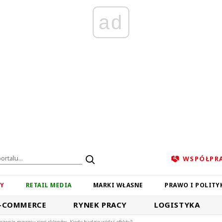
ad
WSPÓŁPR
ZY
RETAIL MEDIA
MARKI WŁASNE
PRAWO I POLITY
-COMMERCE
RYNEK PRACY
LOGISTYKA