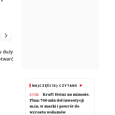
ek
Szefem być Sezon 2
Marcin Przybysz
▶
▶
u duży
otwarć
NAJCZĘŚCIEJ CZYTANE
Kraft Heinz na minusie.
07.08.
Plan: 700 mln dol inwestycji
m.in. w marki i powrót do
wzrostu wolumów