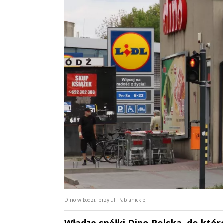
Dino w Łodzi, przy ul. Pabianickiej
Władze spółki Dino Polska, do któr