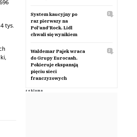
 696
System kaucyjny po
3
raz pierwszy na
4 tys.
Pol‘and‘Rock. Lidl
chwali się wynikiem
ch
Waldemar Pajek wraca
2
ki,
do Grupy Eurocash.
Pokieruje ekspansją
pięciu sieci
franczyzowych