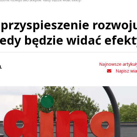
zenie rozwoju sieci sklepów. Kiedy będzie widać efekty?
przyspieszenie rozwoj
iedy będzie widać efek
Najnowsze artykuł
L
Napisz wi