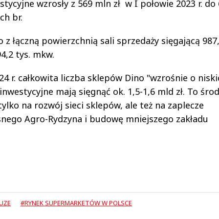
stycyjne wzrosły z 569 mln zł w I połowie 2023 r. do
ch br.
 z łączną powierzchnią sali sprzedaży sięgającą 987,
4,2 tys. mkw.
4 r. całkowita liczba sklepów Dino "wzrośnie o niski
inwestycyjne mają sięgnąć ok. 1,5-1,6 mld zł. To środ
ylko na rozwój sieci sklepów, ale też na zaplecze
snego Agro-Rydzyna i budowę mniejszego zakładu
UZE
#RYNEK SUPERMARKETÓW W POLSCE