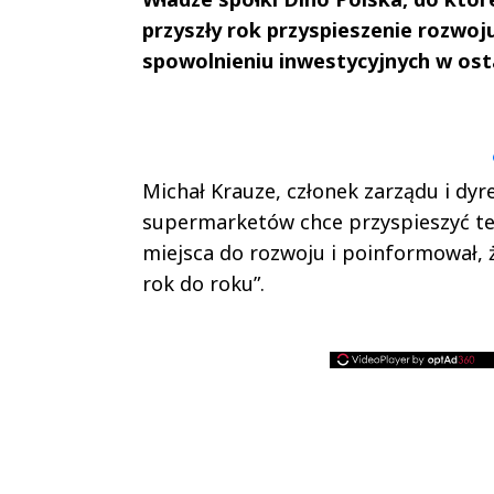
przyszły rok przyspieszenie rozwoj
spowolnieniu inwestycyjnych w ost
Andrzej i Marta
Marta i An
Sterniccy
Sterniccy
▶
▶
Michał Krauze, członek zarządu i dyr
supermarketów chce przyspieszyć tem
miejsca do rozwoju i poinformował, ż
rok do roku”.