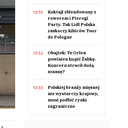
Koktajl zblendowany z
10:55
rowerem i Pierogi
Party. Tak Lidl Polska
zaskoczy kibiców Tour
de Pologne
Obajtek: To Orlen
10:52
powinien kupić Żabkę.
Koncern stracił dużą
szansę?
Polskiej branży mięsnej
10:33
nie wystarczy krajowy,
musi podbić rynki
zagraniczne
 i