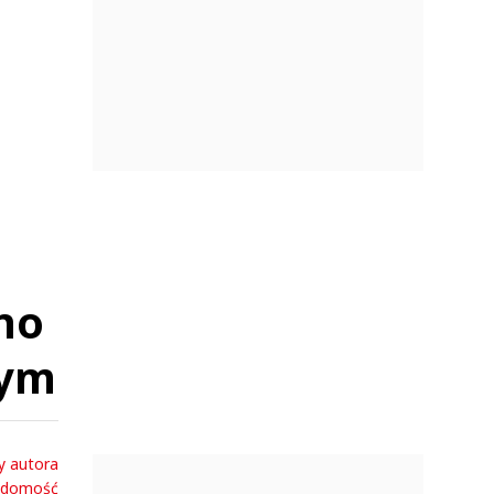
no
nym
y autora
adomość