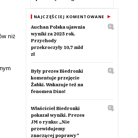
NAJCZĘŚCIEJ KOMENTOWANE
Auchan Polska ujawnia
5
wyniki za 2025 rok.
ów niż
Przychody
przekroczyły 10,7 mld
zł
znym
Były prezes Biedronki
4
komentuje przejęcie
Żabki. Wskazuje też na
fenomen Dino!
Właściciel Biedronki
3
pokazał wyniki. Prezes
JM o rynku: „Nie
przewidujemy
znaczącej poprawy”