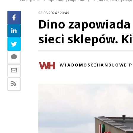
Strona główna
Hipermarkety i supermarkety
Dino zapowiada przyspies
>
>
23.08.2024 / 20:46
Dino zapowiada 
sieci sklepów. K
WIADOMOSCIHANDLOWE.P