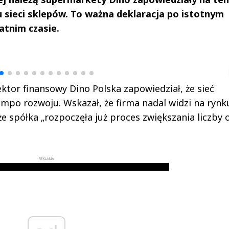
u sieci sklepów. To ważna deklaracja po istotnym
atnim czasie.
drzej
Michał Stężalski
FineDiningWe
▶
▶
ektor finansowy Dino Polska zapowiedział, że sieć
po rozwoju. Wskazał, że firma nadal widzi na rynk
e spółka „rozpoczęła już proces zwiększania liczby 
REKLAMA