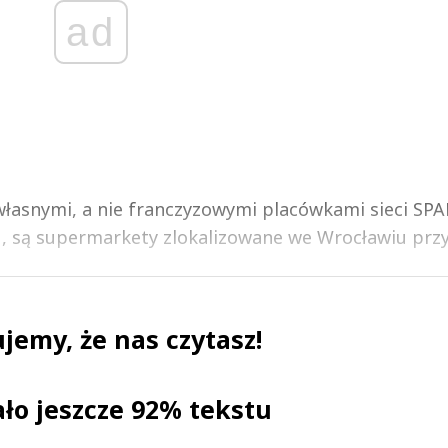
ad
 własnymi, a nie franczyzowymi placówkami sieci SPA
, są supermarkety zlokalizowane we Wrocławiu przy 
jemy, że nas czytasz!
ało jeszcze 92% tekstu