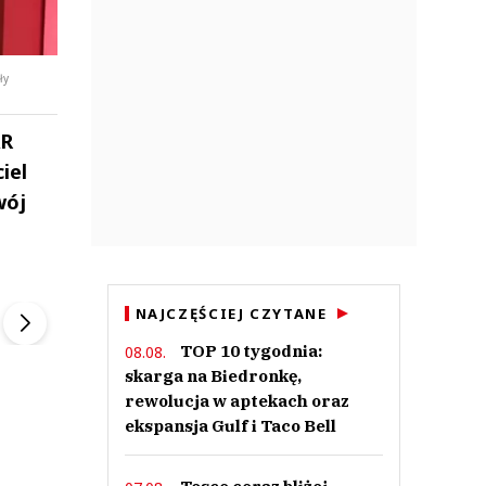
ły
AR
iel
wój
ek
Szefem być Sezon 2
Marcin Przybysz
▶
▶
NAJCZĘŚCIEJ CZYTANE
TOP 10 tygodnia:
08.08.
skarga na Biedronkę,
rewolucja w aptekach oraz
ekspansja Gulf i Taco Bell