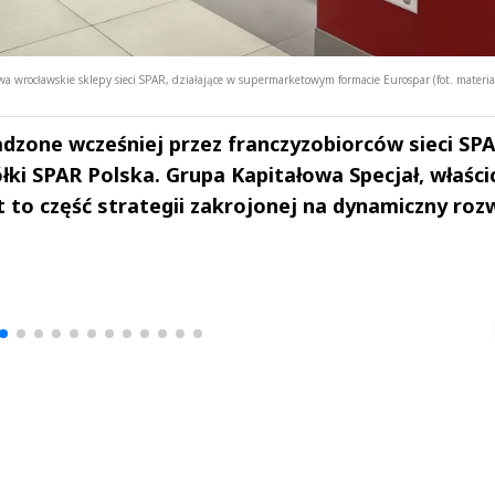
wa wrocławskie sklepy sieci SPAR, działające w supermarketowym formacie Eurospar (fot. materia
zone wcześniej przez franczyzobiorców sieci SP
łki SPAR Polska. Grupa Kapitałowa Specjał, właścic
t to część strategii zakrojonej na dynamiczny roz
drzej
Michał Stężalski
FineDiningWe
▶
▶