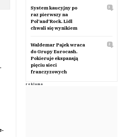
System kaucyjny po
3
raz pierwszy na
Pol‘and‘Rock. Lidl
chwali się wynikiem
Waldemar Pajek wraca
2
do Grupy Eurocash.
Pokieruje ekspansją
pięciu sieci
.
franczyzowych
e-