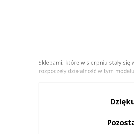
Sklepami, które w sierpniu stały się
rozpoczęły działalność w tym modelu
Dzięku
Pozost