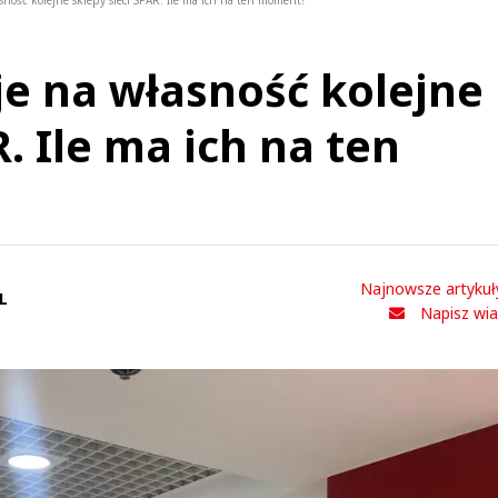
sność kolejne sklepy sieci SPAR. Ile ma ich na ten moment?
je na własność kolejne
R. Ile ma ich na ten
Najnowsze artykuł
L
Napisz wi