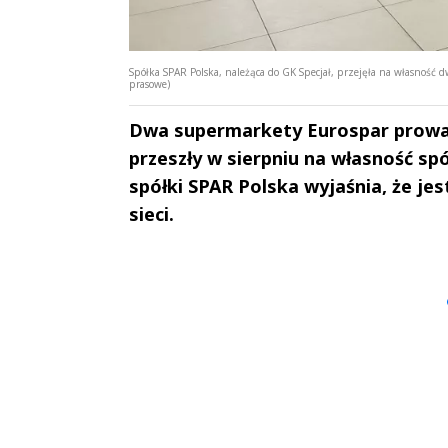
Spółka SPAR Polska, należąca do GK Specjał, przejęła na własność d
prasowe)
Dwa supermarkety Eurospar prowad
przeszły w sierpniu na własność spó
spółki SPAR Polska wyjaśnia, że jes
sieci.
Andrzej i Marta
Marta i An
Sterniccy
Sterniccy
▶
▶