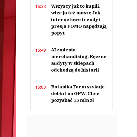
Wszyscy już to kupili,
16:38
więc ja też muszę Jak
internetowe trendy i
presja FOMO napędzają
popyt
AI zmienia
15:49
merchandising. Ręczne
audyty w sklepach
odchodzą do historii
Botanika Farm szykuje
15:03
debiut na GPW. Chce
pozyskać 15 mln zł