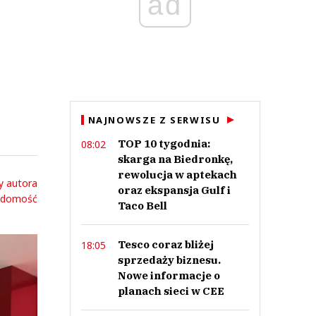
ad
NAJNOWSZE Z SERWISU
TOP 10 tygodnia:
08:02
skarga na Biedronkę,
rewolucja w aptekach
y autora
oraz ekspansja Gulf i
adomość
Taco Bell
Tesco coraz bliżej
18:05
sprzedaży biznesu.
Nowe informacje o
planach sieci w CEE