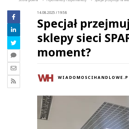
Strona główna
Hipermarkety i supermarkety
Specjał przejmuje na wła
>
>
14.08.2025 / 19:58
Specjał przejmu
sklepy sieci SPA
moment?
WIADOMOSCIHANDLOWE.P