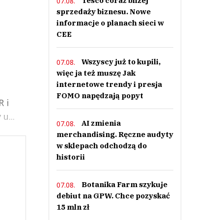
Tesco coraz bliżej
07.08.
sprzedaży biznesu. Nowe
informacje o planach sieci w
CEE
Wszyscy już to kupili,
07.08.
więc ja też muszę Jak
internetowe trendy i presja
FOMO napędzają popyt
R i
u...
AI zmienia
07.08.
merchandising. Ręczne audyty
w sklepach odchodzą do
historii
Botanika Farm szykuje
07.08.
debiut na GPW. Chce pozyskać
15 mln zł