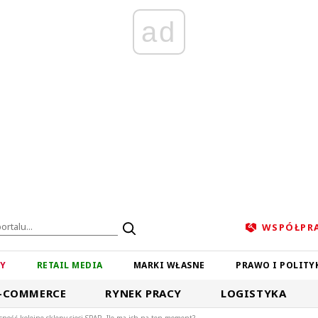
ad
WSPÓŁPR
ZY
RETAIL MEDIA
MARKI WŁASNE
PRAWO I POLITY
-COMMERCE
RYNEK PRACY
LOGISTYKA