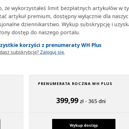
 to, że wykorzystałeś limit bezpłatnych artykułów w t
tać artykuł premium, dostępny wyłącznie dla naszy
jonalne dziennikarstwo. Wykup subskrypcję i uzysk
zony dostęp do naszego portalu.
wszystkie korzyści z prenumeraty WH Plus
dasz subskrybcję?
Zaloguj się.
PRENUMERATA ROCZNA WH PLUS
399,99
zł - 365 dni
Wykup dostęp