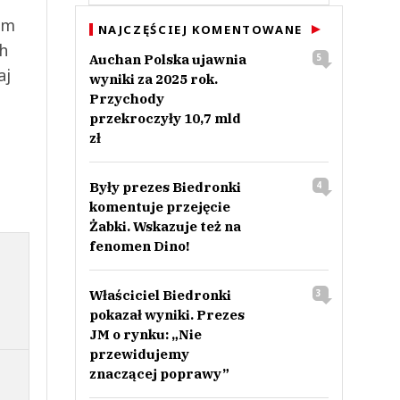
ym
NAJCZĘŚCIEJ KOMENTOWANE
ch
Auchan Polska ujawnia
5
aj
wyniki za 2025 rok.
Przychody
przekroczyły 10,7 mld
zł
Były prezes Biedronki
4
komentuje przejęcie
Żabki. Wskazuje też na
fenomen Dino!
Właściciel Biedronki
3
pokazał wyniki. Prezes
JM o rynku: „Nie
przewidujemy
znaczącej poprawy”