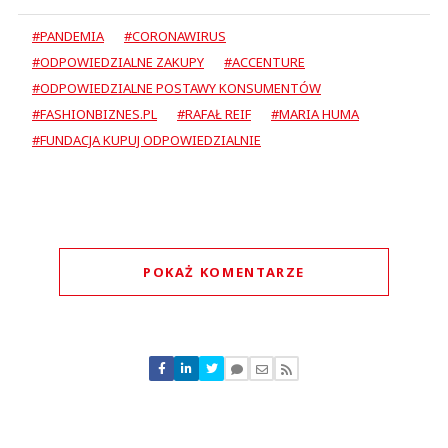
#PANDEMIA
#CORONAWIRUS
#ODPOWIEDZIALNE ZAKUPY
#ACCENTURE
#ODPOWIEDZIALNE POSTAWY KONSUMENTÓW
#FASHIONBIZNES.PL
#RAFAŁ REIF
#MARIA HUMA
#FUNDACJA KUPUJ ODPOWIEDZIALNIE
POKAŻ KOMENTARZE
Komentarze (
0
)
Nie znaleziono komentarzy
Zostaw swoje komentarze
Imię (Wymagane)