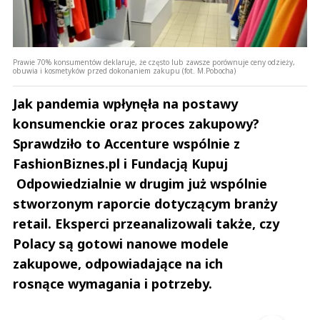
Prawie 70% konsumentów deklaruje, że często lub zawsze porównuje ceny odzieży,
obuwia i kosmetyków przed dokonaniem zakupu (fot. M.Pobocha)
Jak pandemia wpłynęła na postawy
konsumenckie oraz proces zakupowy?
Sprawdziło to Accenture wspólnie z
FashionBiznes.pl i Fundacją Kupuj
Odpowiedzialnie w drugim już wspólnie
stworzonym raporcie dotyczącym branży
retail. Eksperci przeanalizowali także, czy
Polacy są gotowi nanowe modele
zakupowe, odpowiadające na ich
rosnące wymagania i potrzeby.
Andrzej i Marta Sterniccy
Marta i 
▶