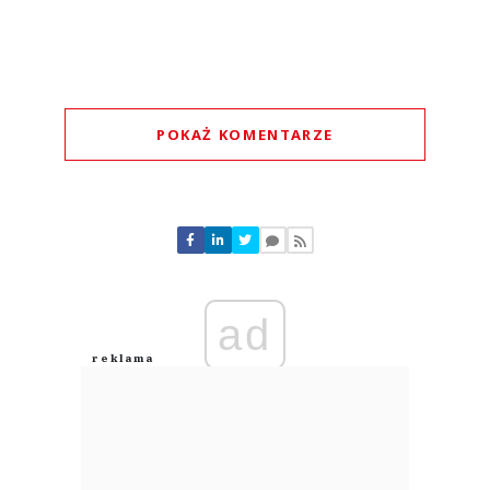
POKAŻ KOMENTARZE
Komentarze (
0
)
Nie znaleziono komentarzy
Zostaw swoje komentarze
Imię (Wymagane)
ad
Anuluj
Prześlij komentarz