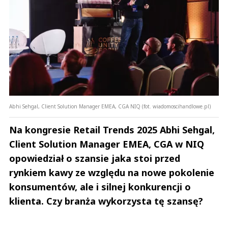
Abhi Sehgal, Client Solution Manager EMEA, CGA NIQ (fot. wiadomoscihandlowe.pl)
Na kongresie Retail Trends 2025 Abhi Sehgal,
Client Solution Manager EMEA, CGA w NIQ
opowiedział o szansie jaka stoi przed
rynkiem kawy ze względu na nowe pokolenie
konsumentów, ale i silnej konkurencji o
klienta. Czy branża wykorzysta tę szansę?
Andrzej i Marta Sterniccy
Marta i 