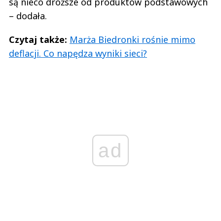
są nieco droższe od produktów podstawowych
– dodała.
Czytaj także:
Marża Biedronki rośnie mimo
deflacji. Co napędza wyniki sieci?
ad