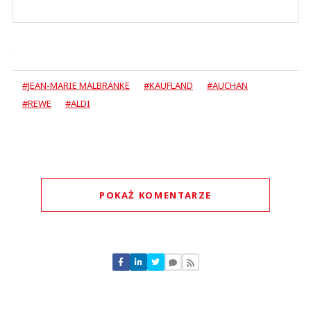
#JEAN-MARIE MALBRANKE
#KAUFLAND
#AUCHAN
#REWE
#ALDI
POKAŻ KOMENTARZE
Komentarze (
0
)
Nie znaleziono komentarzy
Zostaw swoje komentarze
Imię (Wymagane)