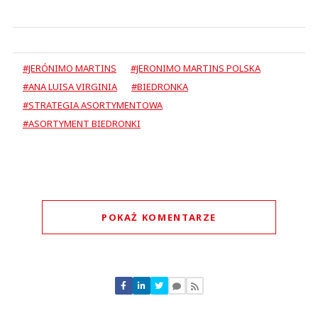
#JERÓNIMO MARTINS
#JERONIMO MARTINS POLSKA
#ANA LUISA VIRGINIA
#BIEDRONKA
#STRATEGIA ASORTYMENTOWA
#ASORTYMENT BIEDRONKI
POKAŻ KOMENTARZE
Komentarze (
0
)
Nie znaleziono komentarzy
Zostaw swoje komentarze
Imię (Wymagane)