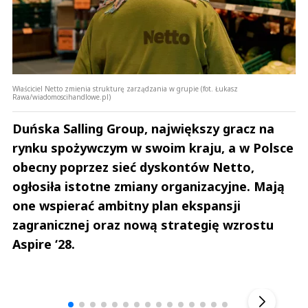
Właściciel Netto zmienia strukturę zarządzania w grupie (fot. Łukasz
Rawa/wiadomoscihandlowe.pl)
Duńska Salling Group, największy gracz na
rynku spożywczym w swoim kraju, a w Polsce
obecny poprzez sieć dyskontów Netto,
ogłosiła istotne zmiany organizacyjne. Mają
one wspierać ambitny plan ekspansji
zagranicznej oraz nową strategię wzrostu
Aspire ‘28.
Andrzej i Marta Sterniccy
Marta i 
▶