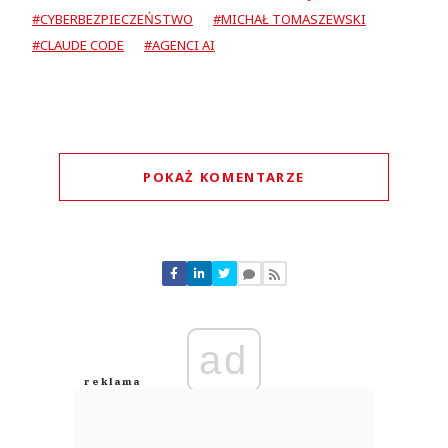
#CYBERBEZPIECZEŃSTWO
#MICHAŁ TOMASZEWSKI
#CLAUDE CODE
#AGENCI AI
POKAŻ KOMENTARZE
Komentarze (
0
)
Nie znaleziono komentarzy
Zostaw swoje komentarze
Imię (Wymagane)
ad
Anuluj
Prześlij komentarz