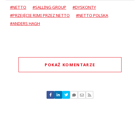
#NETTO
#SALLING GROUP
#DYSKONTY
#PRZEJĘCIE RIMI PRZEZ NETTO
#NETTO POLSKA
#ANDERS HAGH
POKAŻ KOMENTARZE
Komentarze (
0
)
Nie znaleziono komentarzy
Zostaw swoje komentarze
Imię (Wymagane)
Anuluj
Prześlij komentarz