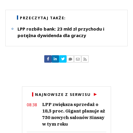
Komentarze (
0
)
Nie znaleziono komentarzy
Zostaw swoje komentarze
PRZECZYTAJ TAKŻE:
Imię (Wymagane)
LPP rozbiło bank: 23 mld zł przychodu i
potężna dywidenda dla graczy
Anuluj
Prześlij komentarz
NAJNOWSZE Z SERWISU
LPP zwiększa sprzedaż o
08:38
18,5 proc. Gigant planuje aż
750 nowych salonów Sinsay
w tym roku