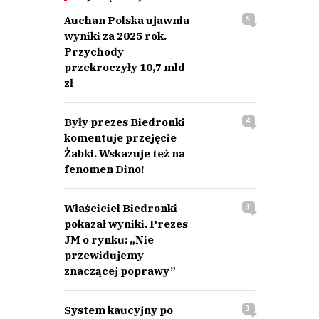
Auchan Polska ujawnia
5
wyniki za 2025 rok.
Przychody
przekroczyły 10,7 mld
zł
Były prezes Biedronki
4
komentuje przejęcie
Żabki. Wskazuje też na
fenomen Dino!
Właściciel Biedronki
3
pokazał wyniki. Prezes
JM o rynku: „Nie
przewidujemy
znaczącej poprawy”
System kaucyjny po
3