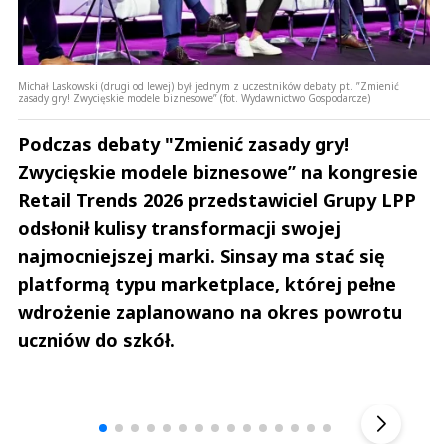
Michał Laskowski (drugi od lewej) był jednym z uczestników debaty pt. ”Zmienić
zasady gry! Zwycięskie modele biznesowe” (fot. Wydawnictwo Gospodarcze)
Podczas debaty "Zmienić zasady gry!
Zwycięskie modele biznesowe” na kongresie
Retail Trends 2026 przedstawiciel Grupy LPP
odsłonił kulisy transformacji swojej
najmocniejszej marki. Sinsay ma stać się
platformą typu marketplace, której pełne
wdrożenie zaplanowano na okres powrotu
uczniów do szkół.
Andrzej i Marta Sterniccy
Marta i 
▶