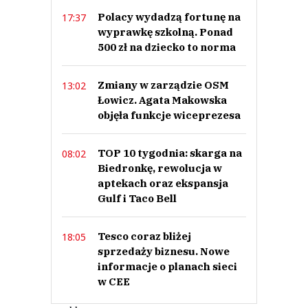
Polacy wydadzą fortunę na
17:37
wyprawkę szkolną. Ponad
500 zł na dziecko to norma
Zmiany w zarządzie OSM
13:02
Łowicz. Agata Makowska
objęła funkcje wiceprezesa
TOP 10 tygodnia: skarga na
08:02
Biedronkę, rewolucja w
aptekach oraz ekspansja
Gulf i Taco Bell
Tesco coraz bliżej
18:05
sprzedaży biznesu. Nowe
informacje o planach sieci
w CEE