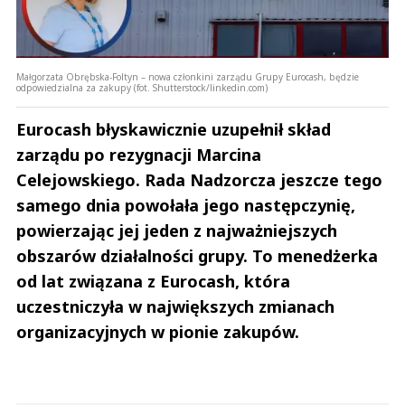
Małgorzata Obrębska-Foltyn – nowa członkini zarządu Grupy Eurocash, będzie
odpowiedzialna za zakupy (fot. Shutterstock/linkedin.com)
Eurocash błyskawicznie uzupełnił skład
zarządu po rezygnacji Marcina
Celejowskiego. Rada Nadzorcza jeszcze tego
samego dnia powołała jego następczynię,
powierzając jej jeden z najważniejszych
obszarów działalności grupy. To menedżerka
od lat związana z Eurocash, która
uczestniczyła w największych zmianach
organizacyjnych w pionie zakupów.