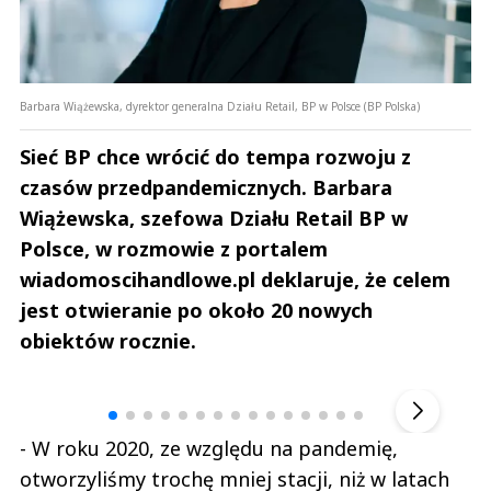
Barbara Wiążewska, dyrektor generalna Działu Retail, BP w Polsce (BP Polska)
Sieć BP chce wrócić do tempa rozwoju z
czasów przedpandemicznych. Barbara
Wiążewska, szefowa Działu Retail BP w
Polsce, w rozmowie z portalem
wiadomoscihandlowe.pl deklaruje, że celem
jest otwieranie po około 20 nowych
obiektów rocznie.
Andrzej i Marta Sterniccy
Marta i 
▶
- W roku 2020, ze względu na pandemię,
otworzyliśmy trochę mniej stacji, niż w latach