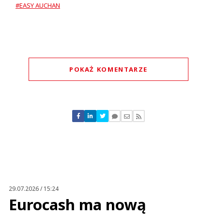
#EASY AUCHAN
POKAŻ KOMENTARZE
Komentarze (
0
)
Nie znaleziono komentarzy
Zostaw swoje komentarze
Imię (Wymagane)
Anuluj
Prześlij komentarz
29.07.2026 / 15:24
Eurocash ma nową