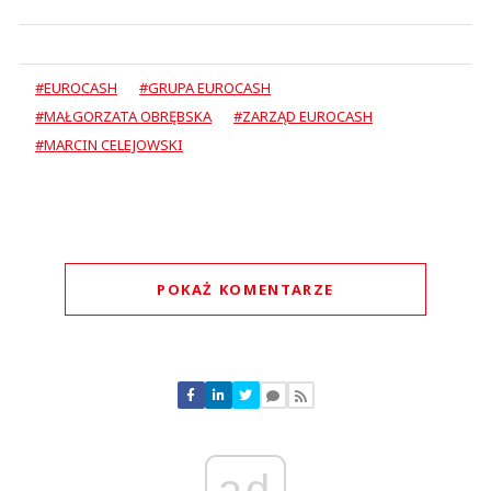
#EUROCASH
#GRUPA EUROCASH
#MAŁGORZATA OBRĘBSKA
#ZARZĄD EUROCASH
#MARCIN CELEJOWSKI
POKAŻ KOMENTARZE
Komentarze (
0
)
Nie znaleziono komentarzy
Zostaw swoje komentarze
Imię (Wymagane)
ad