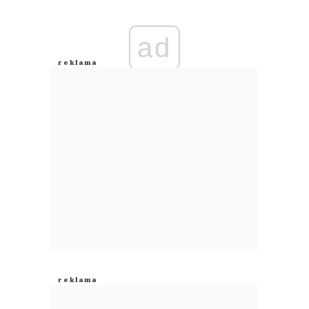
Imię (Wymagane)
ad
Anuluj
Prześlij komentarz