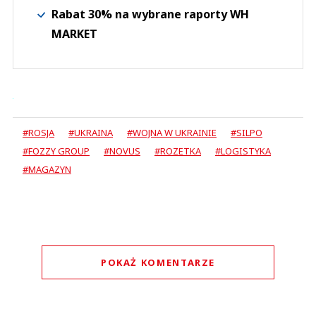
Rabat 30% na wybrane raporty WH
MARKET
#ROSJA
#UKRAINA
#WOJNA W UKRAINIE
#SILPO
#FOZZY GROUP
#NOVUS
#ROZETKA
#LOGISTYKA
#MAGAZYN
POKAŻ KOMENTARZE
Komentarze (
0
)