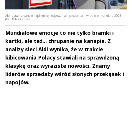
Jarom
14.05.2024 / 20:39
This comment was minimized by the moderator on the site
Aldi ujawnia dane o najchętniej kupowanych produktach w trakcie mundialu 2026
(fot. Aldi + Canva)
Korzystam z tych usług i nie rozumiem po co są wyłączane. Słabo, bo
żappka do tej pory to był niezły kombajn.
Mundialowe emocje to nie tylko bramki i
Jarom
Odpowiedz
kartki, ale też... chrupanie na kanapie. Z
1
analizy sieci Aldi wynika, że w trakcie
kibicowania Polacy stawiali na sprawdzoną
0
klasykę oraz wyraziste nowości. Znamy
liderów sprzedaży wśród słonych przekąsek i
napojów.
Adam
14.05.2024 / 17:01
This comment was minimized by the moderator on the site
Po co to było wprowadzone skoro ma zostać wylaczone
Adam
Odpowiedz