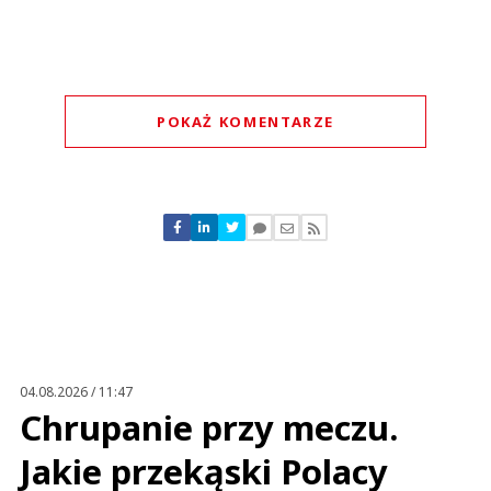
POKAŻ KOMENTARZE
Komentarze (
4
)
Jacek
22.05.2024 / 14:03
This comment was minimized by the moderator on the site
04.08.2026 / 11:47
Bardzo słaby wizerunkowo ruch ktory podopuje zaufanie do marki.
Chrupanie przy meczu.
Cofanie się w rozwoju.
Jacek
Jakie przekąski Polacy
Odpowiedz
1