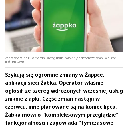
Żapka wygasi za kilka tygodni szereg usług dostępnych dotychczas w aplikacji (fot.
mat. prasowe)
Szykują się ogromne zmiany w Żappce,
aplikacji sieci Żabka. Operator właśnie
ogłosił, że szereg wdrożonych wcześniej usług
zniknie z apki. Część zmian nastąpi w
czerwcu, inne planowane są na koniec lipca.
Żabka mówi o "kompleksowym przeglądzie"
funkcjonalności i zapowiada "tymczasowe