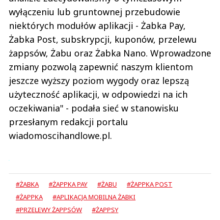
wyłączeniu lub gruntownej przebudowie
niektórych modułów aplikacji - Żabka Pay,
Żabka Post, subskrypcji, kuponów, przelewu
żappsów, Żabu oraz Żabka Nano. Wprowadzone
zmiany pozwolą zapewnić naszym klientom
jeszcze wyższy poziom wygody oraz lepszą
użyteczność aplikacji, w odpowiedzi na ich
oczekiwania" - podała sieć w stanowisku
przesłanym redakcji portalu
wiadomoscihandlowe.pl.
#ŻABKA
#ŻAPPKA PAY
#ŻABU
#ŻAPPKA POST
#ŻAPPKA
#APLIKACJA MOBILNA ŻABKI
#PRZELEWY ŻAPPSÓW
#ŻAPPSY