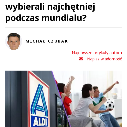
wybierali najchętniej
0
podczas mundialu?
MICHAŁ CZUBAK
Annia Grabi
22.05.2024 / 09:40
Najnowsze artykuły autora
This comment was minimized by the moderator on the site
Napisz wiadomość
Kiedy ta firemka się zamnknie na zawsze ? Łupią wszystkich
Annia Grabi
Odpowiedz
1
1