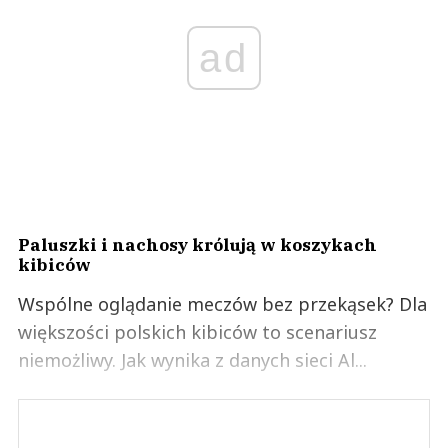
1
0
ad
Nie znaleziono komentarzy
Zostaw swoje komentarze
Imię (Wymagane)
Anuluj
Prześlij komentarz
Paluszki i nachosy królują w koszykach
kibiców
Wspólne oglądanie meczów bez przekąsek? Dla
większości polskich kibiców to scenariusz
niemożliwy. Jak wynika z danych sieci Al...