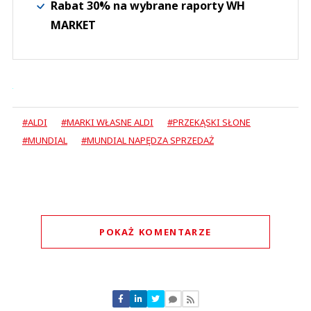
Rabat 30% na wybrane raporty WH
MARKET
#ALDI
#MARKI WŁASNE ALDI
#PRZEKĄSKI SŁONE
#MUNDIAL
#MUNDIAL NAPĘDZA SPRZEDAŻ
POKAŻ KOMENTARZE
Komentarze (
0
)
Nie znaleziono komentarzy
Zostaw swoje komentarze