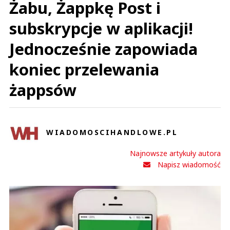
Żabu, Żappkę Post i
subskrypcje w aplikacji!
Jednocześnie zapowiada
koniec przelewania
żappsów
WIADOMOSCIHANDLOWE.PL
Najnowsze artykuły autora
Napisz wiadomość