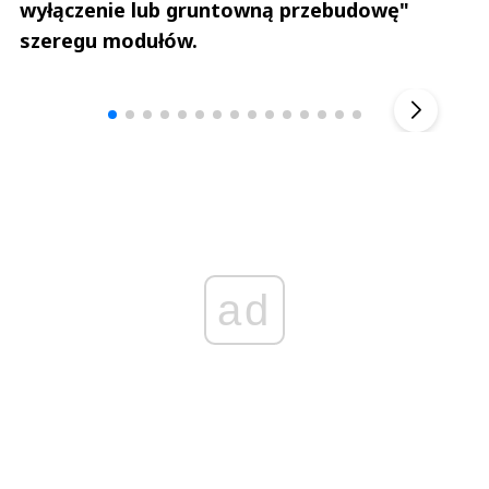
wyłączenie lub gruntowną przebudowę"
szeregu modułów.
Andrzej i Marta Sterniccy
Marta i 
▶
ad