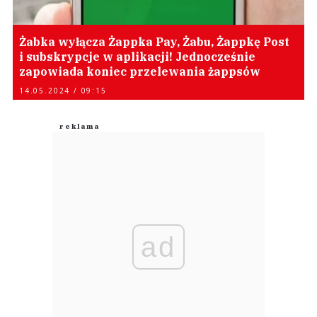
Żabka wyłącza Żappka Pay, Żabu, Żappkę Post
i subskrypcje w aplikacji! Jednocześnie
zapowiada koniec przelewania żappsów
14.05.2024 / 09:15
ad