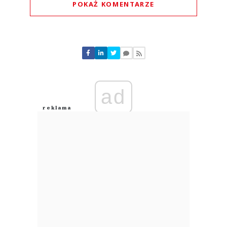
POKAŻ KOMENTARZE
Komentarze (
0
)
Nie znaleziono komentarzy
Zostaw swoje komentarze
Imię (Wymagane)
ad
Anuluj
Prześlij komentarz