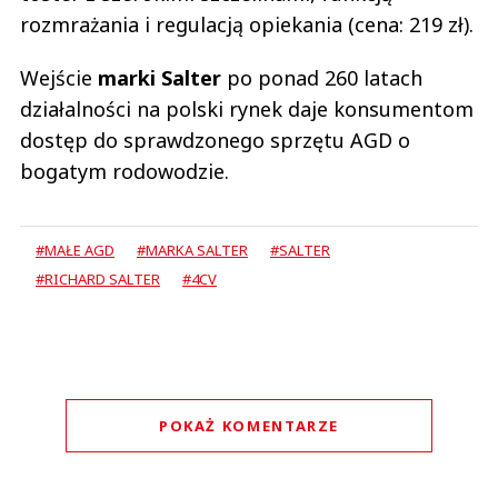
rozmrażania i regulacją opiekania (cena: 219 zł).
Wejście
marki Salter
po ponad 260 latach
działalności na polski rynek daje konsumentom
dostęp do sprawdzonego sprzętu AGD o
bogatym rodowodzie.
#MAŁE AGD
#MARKA SALTER
#SALTER
#RICHARD SALTER
#4CV
POKAŻ KOMENTARZE
Komentarze (
0
)