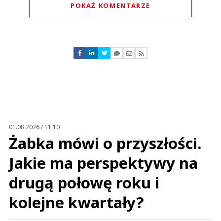
POKAŻ KOMENTARZE
Komentarze (
0
)
Nie znaleziono komentarzy
Zostaw swoje komentarze
Imię (Wymagane)
Anuluj
Prześlij komentarz
01.08.2026 / 11:10
Żabka mówi o przyszłości.
Jakie ma perspektywy na
drugą połowę roku i
kolejne kwartały?