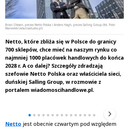
Brian Olesen, prezes Netto Polska i Anders Hagh, prezes Salling Group (fot. Piotr
Waniorek/zelaznastudio.pl)
Netto, które zbliża się w Polsce do granicy
700 sklepów, chce mieć na naszym rynku co
najmniej 1000 placówek handlowych do końca
2028 r. A co dalej? Szczegóły zdradzają
szefowie Netto Polska oraz właściciela sieci,
duńskiej Salling Group, w rozmowie z
portalem wiadomoscihandlowe.pl.
Andrzej i Marta Sterniccy
Marta i 
▶
Netto
jest obecnie czwartym pod względem