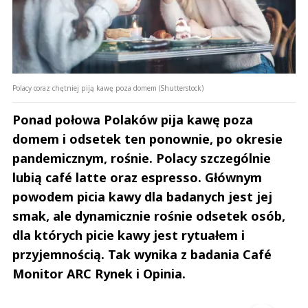
Polacy coraz chętniej piją kawę poza domem (Shutterstock)
Ponad połowa Polaków pija kawę poza
domem i odsetek ten ponownie, po okresie
pandemicznym, rośnie. Polacy szczególnie
lubią café latte oraz espresso. Głównym
powodem picia kawy dla badanych jest jej
smak, ale dynamicznie rośnie odsetek osób,
dla których picie kawy jest rytuałem i
przyjemnością. Tak wynika z badania Café
Monitor ARC Rynek i Opinia.
Andrzej i Marta Sterniccy
Marta i 
▶