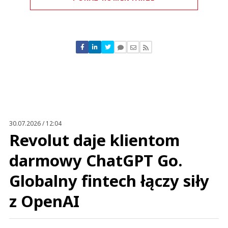
Komentarze (
0
)
Nie znaleziono komentarzy
Zostaw swoje komentarze
Imię (Wymagane)
Anuluj
Prześlij komentarz
30.07.2026 / 12:04
Revolut daje klientom
darmowy ChatGPT Go.
Globalny fintech łączy siły
z OpenAI