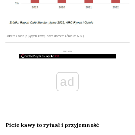
Odsetek osób pijących kawę poza domem
(Źródło: ARC)
REKLAMA
ad
Picie kawy to rytuał i przyjemność