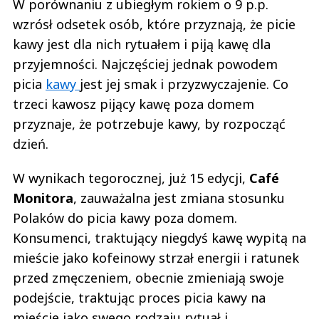
W porównaniu z ubiegłym rokiem o 9 p.p.
wzrósł odsetek osób, które przyznają, że picie
kawy jest dla nich rytuałem i piją kawę dla
przyjemności. Najczęściej jednak powodem
picia
kawy
jest jej smak i przyzwyczajenie. Co
trzeci kawosz pijący kawę poza domem
przyznaje, że potrzebuje kawy, by rozpocząć
dzień.
W wynikach tegorocznej, już 15 edycji,
Café
Monitora
, zauważalna jest zmiana stosunku
Polaków do picia kawy poza domem.
Konsumenci, traktujący niegdyś kawę wypitą na
mieście jako kofeinowy strzał energii i ratunek
przed zmęczeniem, obecnie zmieniają swoje
podejście, traktując proces picia kawy na
mieście jako swego rodzaju rytuał i