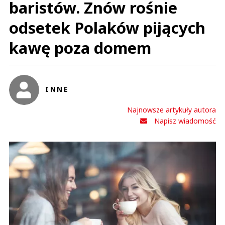
baristów. Znów rośnie
odsetek Polaków pijących
kawę poza domem
INNE
Najnowsze artykuły autora
Napisz wiadomość