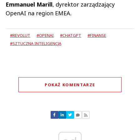
Emmanuel Marill
, dyrektor zarządzający
OpenAI na region EMEA.
#REVOLUT
#OPENAI
#CHATGPT
#FINANSE
#SZTUCZNA INTELIGENCJA
POKAŻ KOMENTARZE
Komentarze (
0
)
Nie znaleziono komentarzy
Zostaw swoje komentarze
Imię (Wymagane)