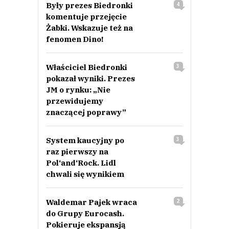
Były prezes Biedronki
4
komentuje przejęcie
Żabki. Wskazuje też na
fenomen Dino!
Właściciel Biedronki
3
pokazał wyniki. Prezes
JM o rynku: „Nie
przewidujemy
znaczącej poprawy”
System kaucyjny po
3
raz pierwszy na
Pol‘and‘Rock. Lidl
chwali się wynikiem
Waldemar Pajek wraca
2
do Grupy Eurocash.
Pokieruje ekspansją