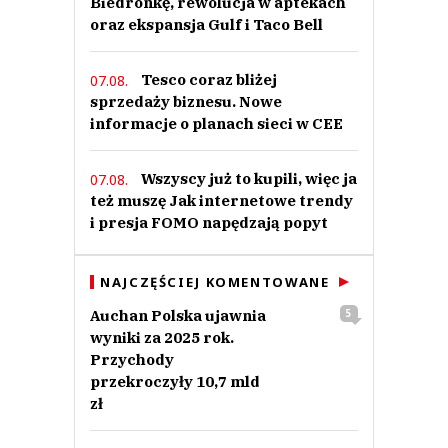
Biedronkę, rewolucja w aptekach
oraz ekspansja Gulf i Taco Bell
Anuluj
Tesco coraz bliżej
07.08.
Prześlij komentarz
sprzedaży biznesu. Nowe
informacje o planach sieci w CEE
Wszyscy już to kupili, więc ja
07.08.
też muszę Jak internetowe trendy
i presja FOMO napędzają popyt
NAJCZĘŚCIEJ KOMENTOWANE
Auchan Polska ujawnia
5
wyniki za 2025 rok.
Przychody
przekroczyły 10,7 mld
zł