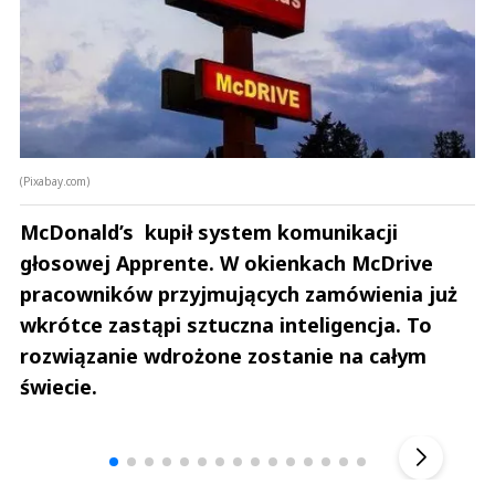
(Pixabay.com)
McDonald’s kupił system komunikacji
głosowej Apprente. W okienkach McDrive
pracowników przyjmujących zamówienia już
wkrótce zastąpi sztuczna inteligencja. To
rozwiązanie wdrożone zostanie na całym
świecie.
Andrzej i Marta Sterniccy
Marta i 
▶