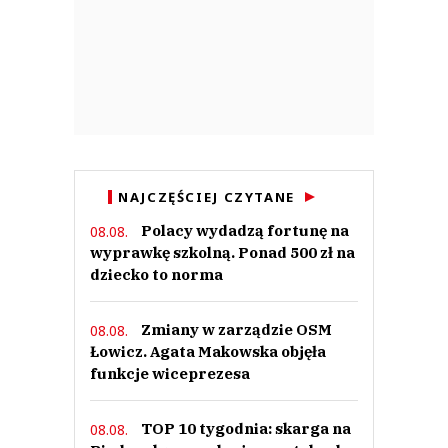
1
Groszek
19.09.2019 / 01:11
This comment was minimized by the moderator on the site
NAJCZĘŚCIEJ CZYTANE
Chyba ktoś tu nie zna definicji słów 'sztuczna inteligencja'. Mam nadzieję że
Polacy wydadzą fortunę na
08.08.
ten kto tworzy te artykuły ma czasem wyrzuty sumienia, że ciągle ludzi w
wyprawkę szkolną. Ponad 500 zł na
błąd wprowadza
dziecko to norma
Groszek
Odpowiedz
0
Zmiany w zarządzie OSM
08.08.
Łowicz. Agata Makowska objęła
0
funkcje wiceprezesa
Nie znaleziono komentarzy
Zostaw swoje komentarze
TOP 10 tygodnia: skarga na
Imię (Wymagane)
08.08.