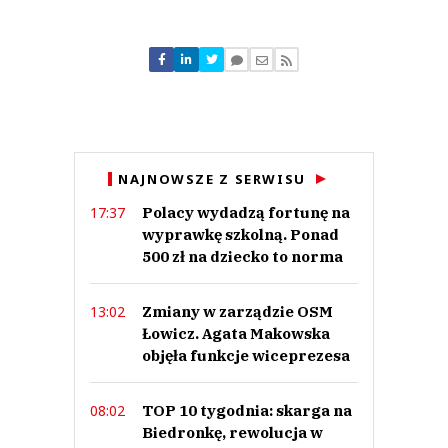
Komentarze (
4
)
dd
20.09.2019 / 13:48
NAJNOWSZE Z SERWISU
This comment was minimized by the moderator on the site
Polacy wydadzą fortunę na
17:37
Może to z Tobą jest coś nie tak, skoro nawet maca nie potrafisz zamówić?
wyprawkę szkolną. Ponad
dd
Odpowiedz
500 zł na dziecko to norma
0
Zmiany w zarządzie OSM
13:02
0
Łowicz. Agata Makowska
objęła funkcje wiceprezesa
TOP 10 tygodnia: skarga na
08:02
Biedronkę, rewolucja w
mmm