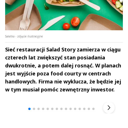
Sałatka - zdjęcie ilustracyjne
Sieć restauracji Salad Story zamierza w ciągu
czterech lat zwiększyć stan posiadania
dwukrotnie, a potem dalej rosnąć. W planach
jest wyjście poza food courty w centrach
handlowych. Firma nie wyklucza, że będzie jej
w tym musiał pomóc zewnętrzny inwestor.
Andrzej i Marta Sterniccy
Marta i 
▶