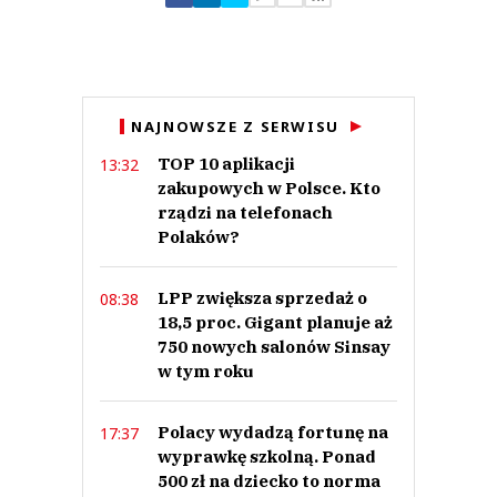
Zostaw swoje komentarze
Imię (Wymagane)
Anuluj
NAJNOWSZE Z SERWISU
Prześlij komentarz
TOP 10 aplikacji
13:32
zakupowych w Polsce. Kto
rządzi na telefonach
Polaków?
LPP zwiększa sprzedaż o
08:38
18,5 proc. Gigant planuje aż
750 nowych salonów Sinsay
w tym roku
Polacy wydadzą fortunę na
17:37
wyprawkę szkolną. Ponad
500 zł na dziecko to norma