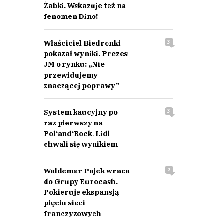
Żabki. Wskazuje też na
fenomen Dino!
Właściciel Biedronki
3
pokazał wyniki. Prezes
JM o rynku: „Nie
przewidujemy
znaczącej poprawy”
System kaucyjny po
3
raz pierwszy na
Pol‘and‘Rock. Lidl
chwali się wynikiem
Waldemar Pajek wraca
2
do Grupy Eurocash.
Pokieruje ekspansją
pięciu sieci
franczyzowych