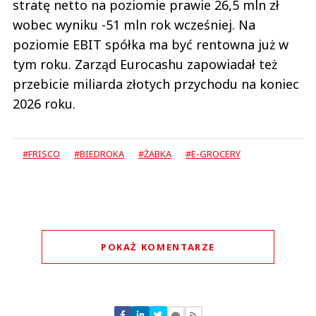
stratę netto na poziomie prawie 26,5 mln zł
wobec wyniku -51 mln rok wcześniej. Na
poziomie EBIT spółka ma być rentowna już w
tym roku. Zarząd Eurocashu zapowiadał też
przebicie miliarda złotych przychodu na koniec
2026 roku.
#FRISCO
#BIEDROKA
#ŻABKA
#E-GROCERY
POKAŻ KOMENTARZE
Komentarze (
0
)
Nie znaleziono komentarzy