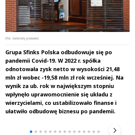
(Fot. materiały prasowe)
Grupa Sfinks Polska odbudowuje się po
pandemii Covid-19. W 2022 r. spółka
odnotowała zysk netto w wysokości 21,48
mln zł wobec -19,58 mln zł rok wcześniej. Na
wynik za ub. rok w największym stopniu
wpłynęło uprawomocnienie się układu z
wierzycielami, co ustabilizowało finanse i
ułatwiło odbudowę biznesu po pandemii.
Andrzej i Marta Sterniccy
Marta i 
▶