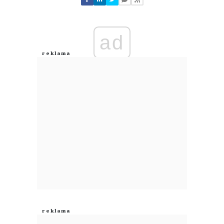
Zostaw swoje komentarze
Imię (Wymagane)
ad
Anuluj
Prześlij komentarz