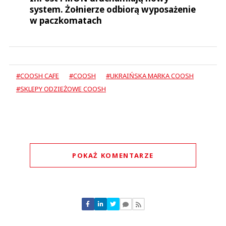
system. Żołnierze odbiorą wyposażenie
w paczkomatach
#COOSH CAFE
#COOSH
#UKRAIŃSKA MARKA COOSH
#SKLEPY ODZIEŻOWE COOSH
POKAŻ KOMENTARZE
Komentarze (
0
)
Nie znaleziono komentarzy
Zostaw swoje komentarze
Imię (Wymagane)