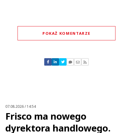
POKAŻ KOMENTARZE
Komentarze (
0
)
Nie znaleziono komentarzy
Zostaw swoje komentarze
Imię (Wymagane)
Anuluj
Prześlij komentarz
07.08.2026 / 14:54
Frisco ma nowego
dyrektora handlowego.