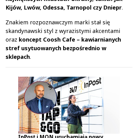
Kijów, Lwów, Odessa, Tarnopol czy Dniepr
.
Znakiem rozpoznawczym marki stał się
skandynawski styl z wyrazistymi akcentami
oraz
koncept Coosh Cafe – kawiarnianych
stref usytuowanych bezpośrednio w
sklepach
.
InPost i MON uruchamiają nowy