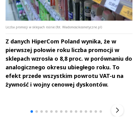
Liczba promocji w sklepach rośnie (fot. Wiadomoscikosmetyczne.pl)
Z danych HiperCom Poland wynika, że w
pierwszej połowie roku liczba promocji w
sklepach wzrosła o 8,8 proc. w porównaniu do
analogicznego okresu ubiegłego roku. To
efekt przede wszystkim powrotu VAT-u na
żywność i wojny cenowej dyskontów.
Andrzej i Marta Sterniccy
Marta i 
▶