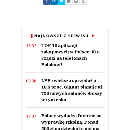
Jan
02.10.2024 / 23:45
NAJNOWSZE Z SERWISU
This comment was minimized by the moderator on the site
TOP 10 aplikacji
13:32
Błagam, zmieńcie to:
"pomimo spadającej inflacji, ceny pozostawały na wysokim poziomie"
zakupowych w Polsce. Kto
Naprawdę... Ile trzeba tłuc?
rządzi na telefonach
Jan
Polaków?
Odpowiedz
0
LPP zwiększa sprzedaż o
08:38
0
18,5 proc. Gigant planuje aż
750 nowych salonów Sinsay
Nie znaleziono komentarzy
w tym roku
Zostaw swoje komentarze
Imię (Wymagane)
Polacy wydadzą fortunę na
17:37
wyprawkę szkolną. Ponad
Anuluj
500 zł na dziecko to norma