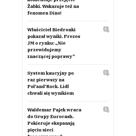
Żabki. Wskazuje też na
fenomen Dino!
Właściciel Biedronki
3
pokazał wyniki. Prezes
JM o rynku: „Nie
przewidujemy
znaczącej poprawy”
System kaucyjny po
3
raz pierwszy na
Pol‘and‘Rock. Lidl
chwali się wynikiem
Waldemar Pajek wraca
2
do Grupy Eurocash.
Pokieruje ekspansją
pięciu sieci