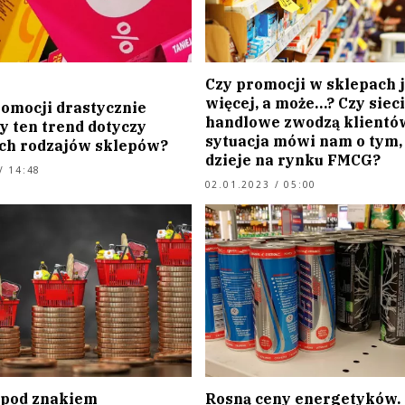
Czy promocji w sklepach j
więcej, a może…? Czy sieci
romocji drastycznie
handlowe zwodzą klientów
y ten trend dotyczy
sytuacja mówi nam o tym, 
ch rodzajów sklepów?
dzieje na rynku FMCG?
/ 14:48
02.01.2023 / 05:00
 pod znakiem
Rosną ceny energetyków.