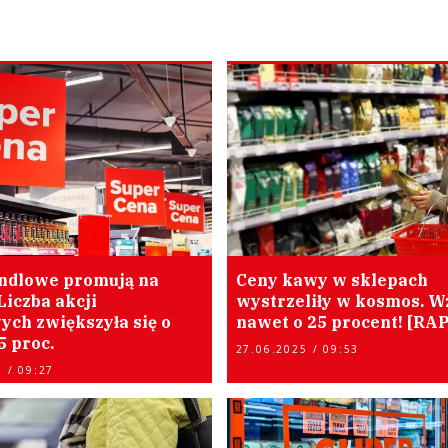
andlowe promują na
Ceny kawy w sklepach
Liczba akcji
wystrzeliły w kosmos. W
ych zwiększyła się o
nawet o 25 procent! [RA
5 proc.
27.06.2025 / 09:53
 / 09:27