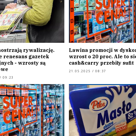
ostrzają rywalizację.
Lawina promocji w dysko
e renesans gazetek
wzrost o 20 proc. Ale to si
nych - wzrosty są
cash&carry przebiły sufit
owe
21.05.2025 / 08:37
/ 09:23