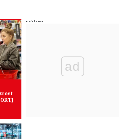
ad
zrost
PORT]