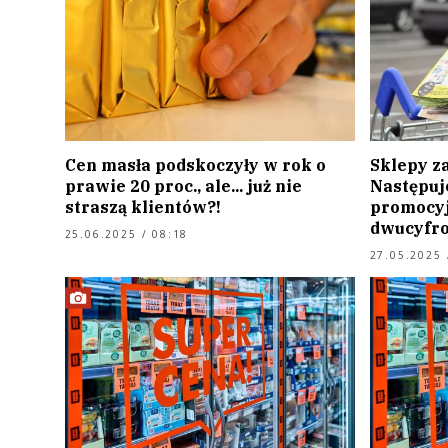
Cen masła podskoczyły w rok o
Sklepy za
prawie 20 proc., ale... już nie
Następuj
straszą klientów?!
promocyj
dwucyfr
25.06.2025 / 08:18
27.05.2025 