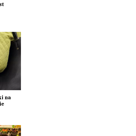
st
ki na
ie