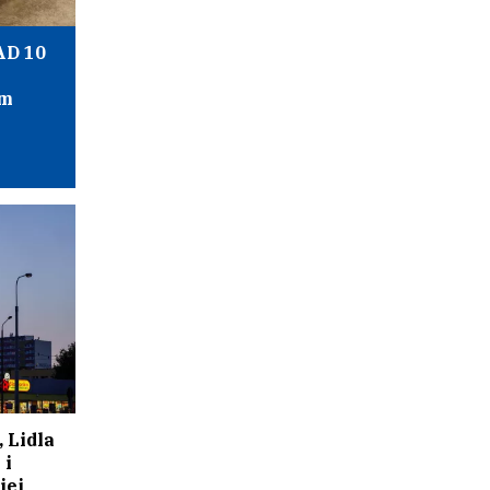
D 10
em
 Lidla
 i
iej