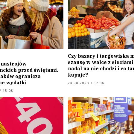
Czy bazary i targowiska 
szansę w walce z sieciami
 nastrojów
nadal na nie chodzi i co t
ckich przed świętami.
kupuje?
laków ogranicza
ne wydatki
24.08.2023 / 12:16
/ 15:08