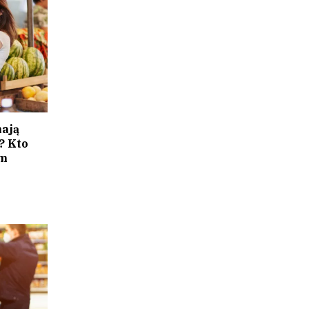
mają
? Kto
am