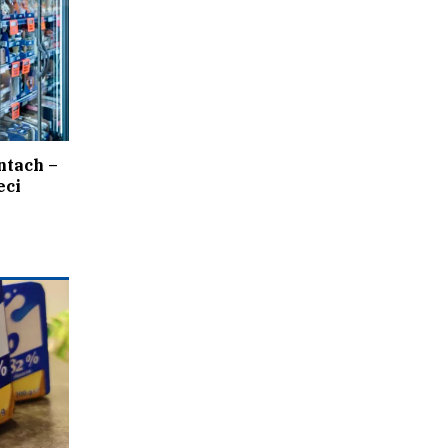
ntach –
eci