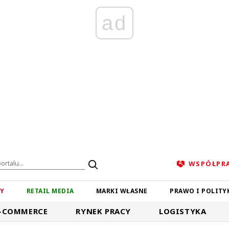
ad
WSPÓŁPR
ZY
RETAIL MEDIA
MARKI WŁASNE
PRAWO I POLITY
-COMMERCE
RYNEK PRACY
LOGISTYKA