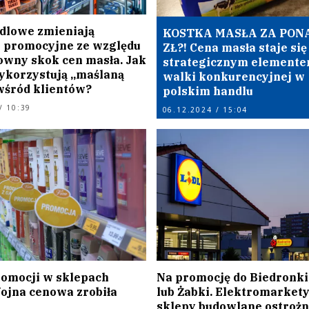
ndlowe zmieniają
KOSTKA MASŁA ZA PONA
e promocyjne ze względu
ZŁ?! Cena masła staje się
owny skok cen masła. Jak
strategicznym element
ykorzystują „maślaną
walki konkurencyjnej w
wśród klientów?
polskim handlu
/ 10:39
06.12.2024 / 15:04
romocji w sklepach
Na promocję do Biedronki,
Wojna cenowa zrobiła
lub Żabki. Elektromarkety
sklepy budowlane ostrożn