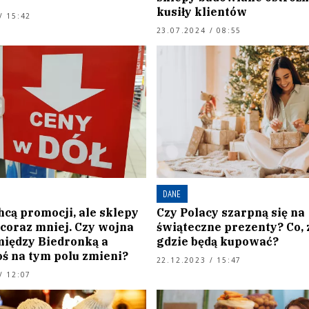
kusiły klientów
/ 15:42
23.07.2024 / 08:55
DANE
hcą promocji, ale sklepy
Czy Polacy szarpną się na
 coraz mniej. Czy wojna
świąteczne prezenty? Co, z
iędzy Biedronką a
gdzie będą kupować?
oś na tym polu zmieni?
22.12.2023 / 15:47
/ 12:07