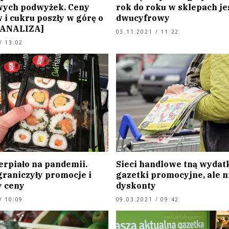
ych podwyżek. Ceny
rok do roku w sklepach je
 i cukru poszły w górę o
dwucyfrowy
 [ANALIZA]
03.11.2021 / 11:22
/ 13:02
erpiało na pandemii.
Sieci handlowe tną wydat
graniczyły promocje i
gazetki promocyjne, ale n
y ceny
dyskonty
/ 10:09
09.03.2021 / 09:42