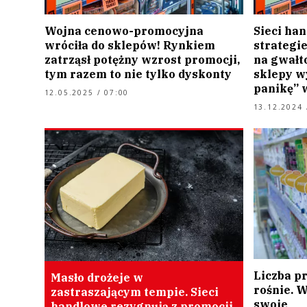
Wojna cenowo-promocyjna
Sieci ha
wróciła do sklepów! Rynkiem
strategi
zatrząsł potężny wzrost promocji,
na gwałt
tym razem to nie tylko dyskonty
sklepy w
panikę” 
12.05.2025 / 07:00
13.12.2024 
Liczba p
Masło drożeje w
rośnie. 
zastraszającym tempie. Sieci
swoje
handlowe rezygnują z promocji