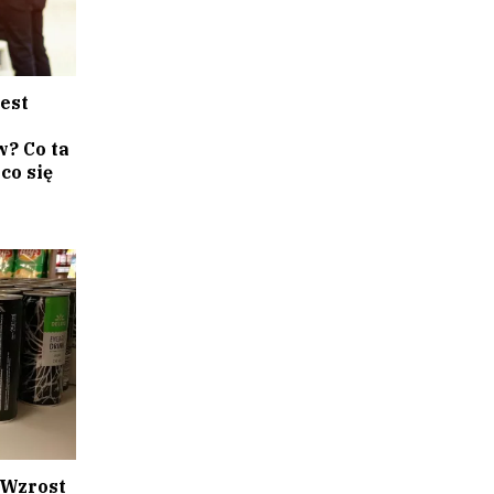
est
? Co ta
co się
 Wzrost