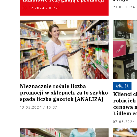
23.09.2024 
03.12.2024 / 09:20
Nieznacznie rośnie liczba
ANALIZA
promocji w sklepach, za to szybko
Klienci c
spada liczba gazetek [ANALIZA]
robią ich
cenowa m
13.05.2024 / 10:37
Lidlem c
07.03.2024 