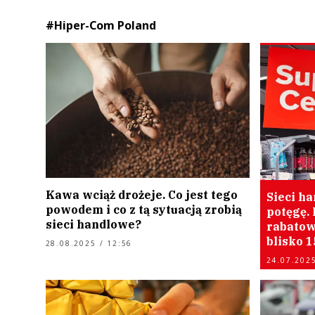
#Hiper-Com Poland
Kawa wciąż drożeje. Co jest tego
Sieci h
powodem i co z tą sytuacją zrobią
potęgę. 
sieci handlowe?
rabatow
blisko 1
28.08.2025 / 12:56
24.07.2025