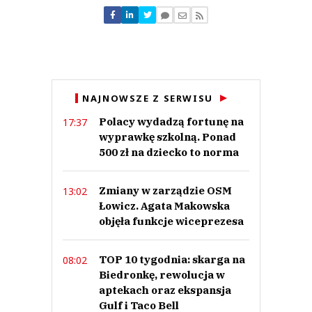
Nie znaleziono komentarzy
Zostaw swoje komentarze
Imię (Wymagane)
Anuluj
NAJNOWSZE Z SERWISU
Prześlij komentarz
Polacy wydadzą fortunę na
17:37
wyprawkę szkolną. Ponad
500 zł na dziecko to norma
Zmiany w zarządzie OSM
13:02
Łowicz. Agata Makowska
objęła funkcje wiceprezesa
TOP 10 tygodnia: skarga na
08:02
Biedronkę, rewolucja w
aptekach oraz ekspansja
Gulf i Taco Bell