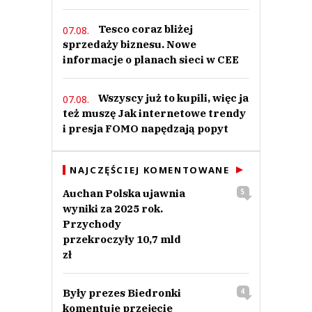
Tesco coraz bliżej
07.08.
sprzedaży biznesu. Nowe
informacje o planach sieci w CEE
Wszyscy już to kupili, więc ja
07.08.
też muszę Jak internetowe trendy
i presja FOMO napędzają popyt
NAJCZĘŚCIEJ KOMENTOWANE
Auchan Polska ujawnia
5
wyniki za 2025 rok.
Przychody
przekroczyły 10,7 mld
zł
Były prezes Biedronki
4
komentuje przejęcie