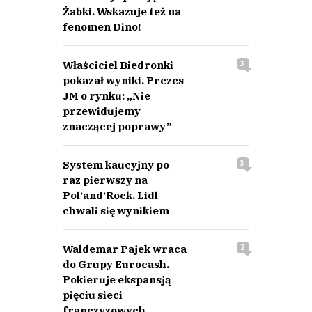
Żabki. Wskazuje też na
fenomen Dino!
Właściciel Biedronki
3
pokazał wyniki. Prezes
JM o rynku: „Nie
przewidujemy
znaczącej poprawy”
System kaucyjny po
3
raz pierwszy na
Pol‘and‘Rock. Lidl
chwali się wynikiem
Waldemar Pajek wraca
2
do Grupy Eurocash.
Pokieruje ekspansją
pięciu sieci
franczyzowych