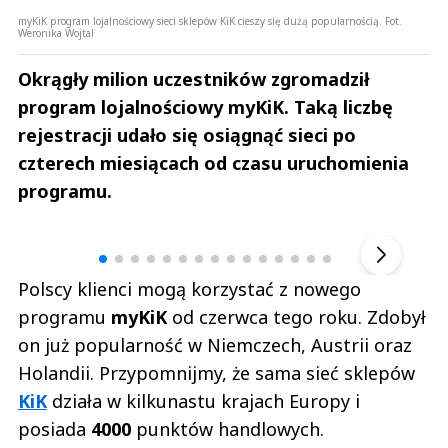
myKiK program lojalnościowy sieci sklepów KiK cieszy się dużą popularnością. Fot.
Weronika Wojtal
Okrągły milion uczestników zgromadził
program lojalnościowy myKiK. Taką liczbę
rejestracji udało się osiągnąć sieci po
czterech miesiącach od czasu uruchomienia
programu.
Andrzej i Marta Sterniccy
Marta i 
▶
Polscy klienci mogą korzystać z nowego
programu
myKiK
od czerwca tego roku. Zdobył
on już popularność w Niemczech, Austrii oraz
Holandii. Przypomnijmy, że sama sieć sklepów
KiK
działa w kilkunastu krajach Europy i
posiada
4000
punktów handlowych.