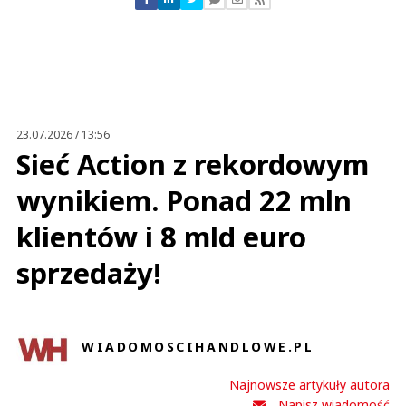
Zostaw swoje komentarze
Imię (Wymagane)
Anuluj
Prześlij komentarz
23.07.2026 / 13:56
Sieć Action z rekordowym
wynikiem. Ponad 22 mln
klientów i 8 mld euro
sprzedaży!
WIADOMOSCIHANDLOWE.PL
Najnowsze artykuły autora
Napisz wiadomość