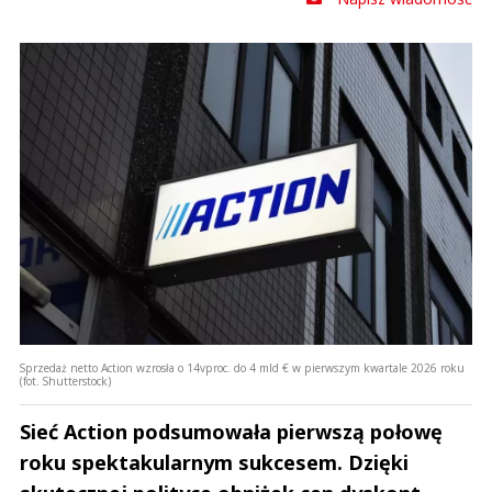
Sprzedaż netto Action wzrosła o 14vproc. do 4 mld € w pierwszym kwartale 2026 roku
(fot. Shutterstock)
Sieć Action podsumowała pierwszą połowę
roku spektakularnym sukcesem. Dzięki