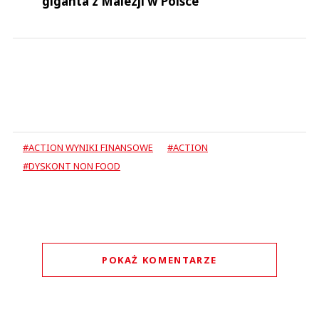
giganta z Malezji w Polsce
#ACTION WYNIKI FINANSOWE
#ACTION
#DYSKONT NON FOOD
POKAŻ KOMENTARZE
Komentarze (
0
)