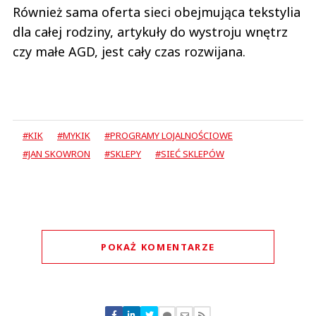
Również sama oferta sieci obejmująca tekstylia
dla całej rodziny, artykuły do wystroju wnętrz
czy małe AGD, jest cały czas rozwijana.
#KIK
#MYKIK
#PROGRAMY LOJALNOŚCIOWE
#JAN SKOWRON
#SKLEPY
#SIEĆ SKLEPÓW
POKAŻ KOMENTARZE
Komentarze (
0
)
Nie znaleziono komentarzy