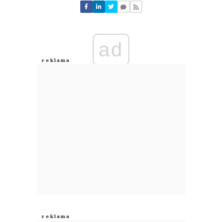
Nie znaleziono komentarzy
Zostaw swoje komentarze
Imię (Wymagane)
ad
Anuluj
Prześlij komentarz