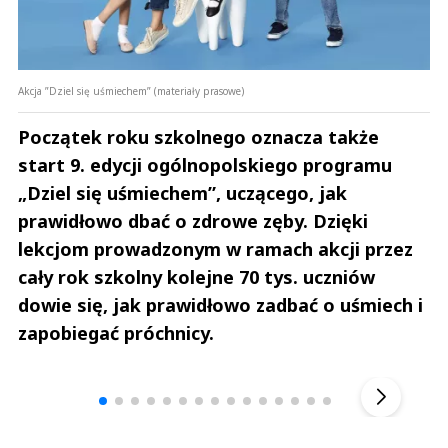
Akcja ”Dziel się uśmiechem” (materiały prasowe)
Początek roku szkolnego oznacza także
start 9. edycji ogólnopolskiego programu
„Dziel się uśmiechem”, uczącego, jak
prawidłowo dbać o zdrowe zęby. Dzięki
lekcjom prowadzonym w ramach akcji przez
cały rok szkolny kolejne 70 tys. uczniów
dowie się, jak prawidłowo zadbać o uśmiech i
zapobiegać próchnicy.
Andrzej i Marta Sterniccy
Marta i 
▶