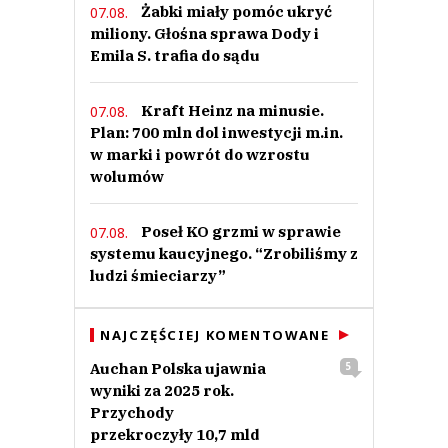
Żabki miały pomóc ukryć
07.08.
miliony. Głośna sprawa Dody i
Emila S. trafia do sądu
Kraft Heinz na minusie.
07.08.
Plan: 700 mln dol inwestycji m.in.
w marki i powrót do wzrostu
wolumów
Poseł KO grzmi w sprawie
07.08.
systemu kaucyjnego. “Zrobiliśmy z
ludzi śmieciarzy”
NAJCZĘŚCIEJ KOMENTOWANE
Auchan Polska ujawnia
5
wyniki za 2025 rok.
Przychody
przekroczyły 10,7 mld