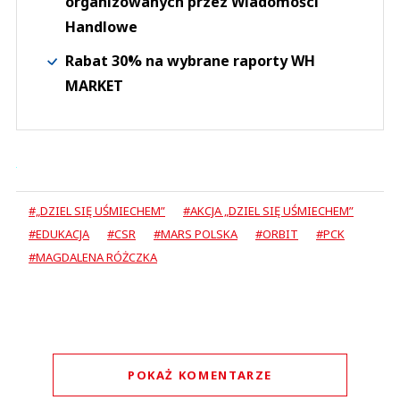
organizowanych przez Wiadomości
Handlowe
Rabat 30% na wybrane raporty WH
MARKET
#„DZIEL SIĘ UŚMIECHEM”
#AKCJA „DZIEL SIĘ UŚMIECHEM”
#EDUKACJA
#CSR
#MARS POLSKA
#ORBIT
#PCK
#MAGDALENA RÓŻCZKA
POKAŻ KOMENTARZE