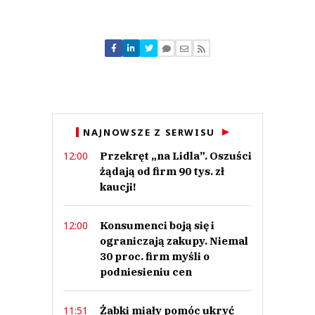
Komentarze (
0
)
Nie znaleziono komentarzy
Zostaw swoje komentarze
Imię (Wymagane)
Anuluj
NAJNOWSZE Z SERWISU
Prześlij komentarz
Przekręt „na Lidla”. Oszuści
12:00
żądają od firm 90 tys. zł
kaucji!
Konsumenci boją się i
12:00
ograniczają zakupy. Niemal
30 proc. firm myśli o
podniesieniu cen
Żabki miały pomóc ukryć
11:51