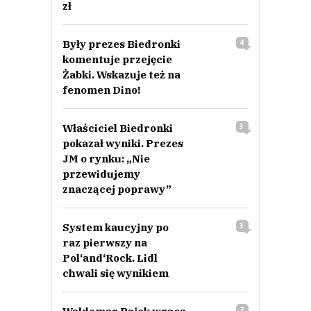
zł
Były prezes Biedronki
4
komentuje przejęcie
Żabki. Wskazuje też na
fenomen Dino!
Właściciel Biedronki
3
pokazał wyniki. Prezes
JM o rynku: „Nie
przewidujemy
znaczącej poprawy”
System kaucyjny po
3
raz pierwszy na
Pol‘and‘Rock. Lidl
chwali się wynikiem
2