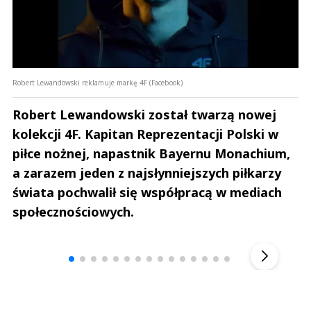
Robert Lewandowski reklamuje markę 4F (Facebook)
Robert Lewandowski został twarzą nowej
kolekcji 4F. Kapitan Reprezentacji Polski w
piłce nożnej, napastnik Bayernu Monachium,
a zarazem jeden z najsłynniejszych piłkarzy
świata pochwalił się współpracą w mediach
społecznościowych.
Andrzej i Marta Sterniccy
Marta i 
▶