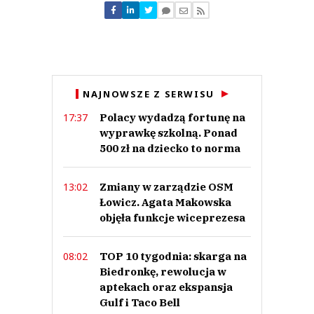
Nie znaleziono komentarzy
Zostaw swoje komentarze
Imię (Wymagane)
Anuluj
NAJNOWSZE Z SERWISU
Prześlij komentarz
Polacy wydadzą fortunę na
17:37
wyprawkę szkolną. Ponad
500 zł na dziecko to norma
Zmiany w zarządzie OSM
13:02
Łowicz. Agata Makowska
objęła funkcje wiceprezesa
TOP 10 tygodnia: skarga na
08:02
Biedronkę, rewolucja w
aptekach oraz ekspansja
Gulf i Taco Bell