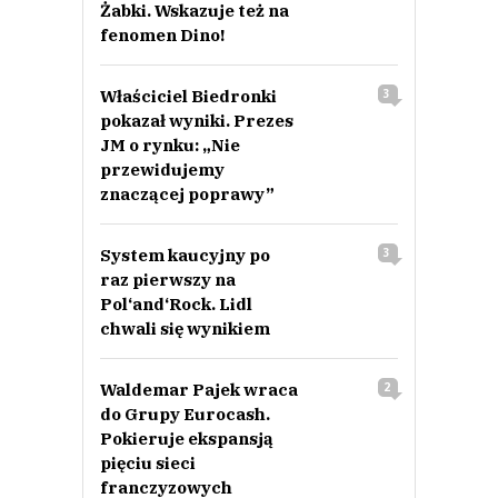
Żabki. Wskazuje też na
fenomen Dino!
Właściciel Biedronki
3
pokazał wyniki. Prezes
JM o rynku: „Nie
przewidujemy
znaczącej poprawy”
System kaucyjny po
3
raz pierwszy na
Pol‘and‘Rock. Lidl
chwali się wynikiem
Waldemar Pajek wraca
2
do Grupy Eurocash.
Pokieruje ekspansją
pięciu sieci
franczyzowych