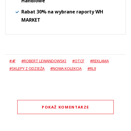
Handlowe
Rabat 30% na wybrane raporty WH
MARKET
#4F
#ROBERT LEWANDOWSKI
#OTCF
#REKLAMA
#SKLEPY Z ODZIEŻĄ
#NOWA KOLEKCJA
#RL9
POKAŻ KOMENTARZE
Komentarze (
0
)