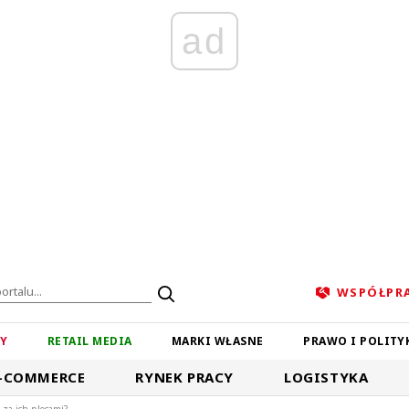
ad
WSPÓŁPR
ZY
RETAIL MEDIA
MARKI WŁASNE
PRAWO I POLITY
-COMMERCE
RYNEK PRACY
LOGISTYKA