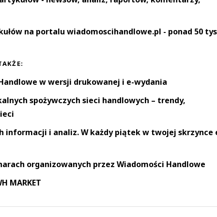
kułów na portalu wiadomoscihandlowe.pl - ponad 50 tys
TAKŻE:
andlowe w wersji drukowanej i e-wydania
okalnych spożywczych sieci handlowych – trendy,
ieci
informacji i analiz. W każdy piątek w twojej skrzynce 
narach organizowanych przez Wiadomości Handlowe
 WH MARKET