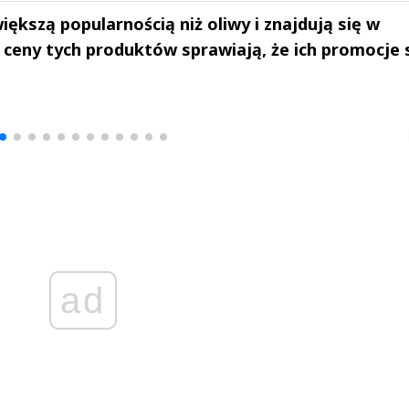
iększą popularnością niż oliwy i znajdują się w
 ceny tych produktów sprawiają, że ich promocje 
drzej
Michał Stężalski
FineDiningWe
▶
▶
ad