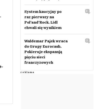
System kaucyjny po
3
.
raz pierwszy na
Pol‘and‘Rock. Lidl
chwali się wynikiem
Waldemar Pajek wraca
2
do Grupy Eurocash.
Pokieruje ekspansją
pięciu sieci
franczyzowych
e-