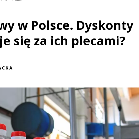
 za ich plecami?
iwy w Polsce. Dyskonty
je się za ich plecami?
ACKA