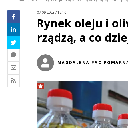
Strona główna
Rynek oleju i oliwy w Polsce. Dyskonty rządzą, a co dzieje się
>
07.09.2023 / 12:10
Rynek oleju i ol
rządzą, a co dzie
MAGDALENA PAC-POMARN