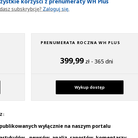
wszystkie korzyści z prenumeraty WH Plus
dasz subskrybcję?
Zaloguj się.
PRENUMERATA ROCZNA WH PLUS
399,99
zł - 365 dni
Wykup dostęp
Z:
 publikowanych wyłącznie na naszym portalu
artykułów - newsów, analiz, raportów, komentarzy,