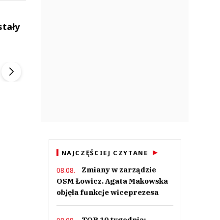
stały
ek
Szefem być Sezon 2
Marcin Przybysz
▶
▶
NAJCZĘŚCIEJ CZYTANE
Zmiany w zarządzie
08.08.
OSM Łowicz. Agata Makowska
objęła funkcje wiceprezesa
TOP 10 tygodnia: