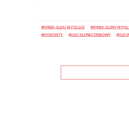
#RYNEK OLEJU W POLSCE
#RYNEK OLIWY W POL
#DYSKONTY
#OLEJ SŁONECZNIKOWY
#OLEJ
Zo