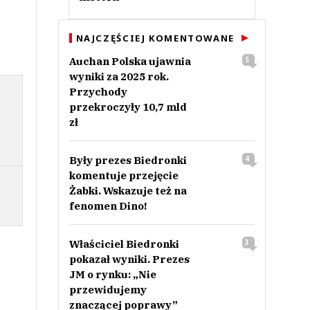
NAJCZĘŚCIEJ KOMENTOWANE
Auchan Polska ujawnia
5
wyniki za 2025 rok.
Przychody
przekroczyły 10,7 mld
zł
Były prezes Biedronki
4
komentuje przejęcie
Żabki. Wskazuje też na
fenomen Dino!
Właściciel Biedronki
3
pokazał wyniki. Prezes
JM o rynku: „Nie
przewidujemy
znaczącej poprawy”