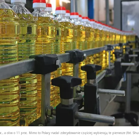
., a oliw o 11 proc. Mimo to Polacy nadal zdecydowanie częściej wybierają te pierwsze (fot. Shut