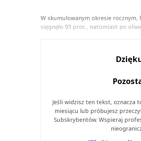
W skumulowanym okresie rocznym, lic
sięgnęło 93 proc., natomiast po oli
Dzięku
Pozost
Jeśli widzisz ten tekst, oznacza
miesiącu lub próbujesz przeczy
Subskrybentów. Wspieraj profes
nieogranic