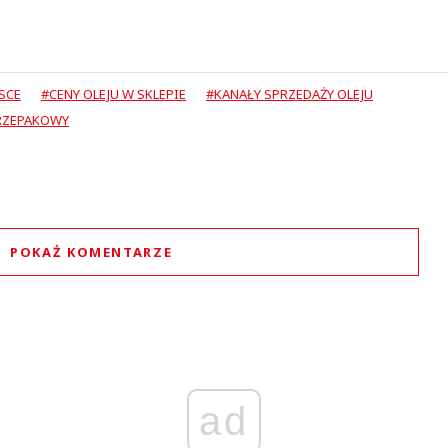
SCE
#CENY OLEJU W SKLEPIE
#KANAŁY SPRZEDAŻY OLEJU
 RZEPAKOWY
POKAŻ KOMENTARZE
Komentarze (
0
)
Nie znaleziono komentarzy
staw swoje komentarze
Imię (Wymagane)
ad