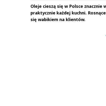
Oleje cieszą się w Polsce znacznie w
praktycznie każdej kuchni. Rosnące
się wabikiem na klientów.
Andrzej i Marta
Marta i An
Sterniccy
Sterniccy
▶
▶