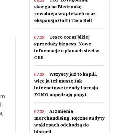
08.08.
skarga na Biedronkę,
rewolucja w aptekach oraz
ekspansja Gulf i Taco Bell
.
Tesco coraz bliżej
07.08.
sprzedaży biznesu. Nowe
informacje o planach sieci w
CEE
Wszyscy już to kupili,
07.08.
więc ja też muszę Jak
internetowe trendy i presja
FOMO napędzają popyt
ym
ch
AI zmienia
07.08.
aj
merchandising. Ręczne audyty
w sklepach odchodzą do
historii