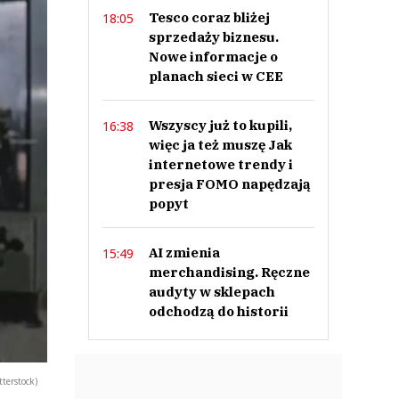
Tesco coraz bliżej
18:05
sprzedaży biznesu.
Nowe informacje o
planach sieci w CEE
Wszyscy już to kupili,
16:38
więc ja też muszę Jak
internetowe trendy i
presja FOMO napędzają
popyt
AI zmienia
15:49
merchandising. Ręczne
audyty w sklepach
odchodzą do historii
terstock)