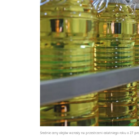
Średnie ceny olejów wzrosły na przestrzeni ostatniego roku o 27 proc