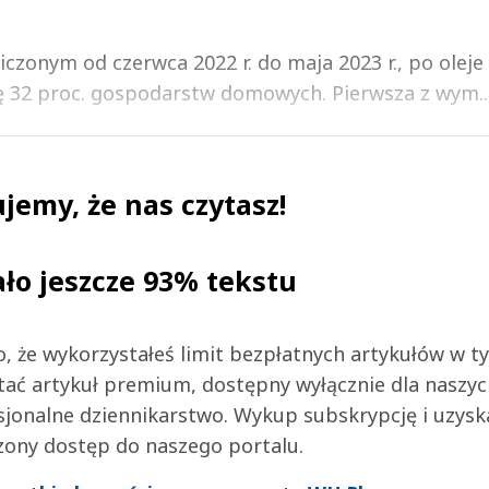
zonym od czerwca 2022 r. do maja 2023 r., po oleje
wę 32 proc. gospodarstw domowych. Pierwsza z wym..
jemy, że nas czytasz!
ało jeszcze 93% tekstu
 to, że wykorzystałeś limit bezpłatnych artykułów w t
tać artykuł premium, dostępny wyłącznie dla naszy
jonalne dziennikarstwo. Wykup subskrypcję i uzysk
zony dostęp do naszego portalu.