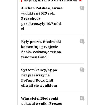
NAJCZĘŚCIEJ KOMENTOWANE
Auchan Polska ujawnia
5
wyniki za 2025 rok.
Przychody
przekroczyły 10,7 mld
zł
Były prezes Biedronki
4
komentuje przejęcie
Żabki. Wskazuje też na
fenomen Dino!
System kaucyjny po
3
raz pierwszy na
Pol‘and‘Rock. Lidl
chwali się wynikiem
Właściciel Biedronki
3
pokazał wyniki. Prezes