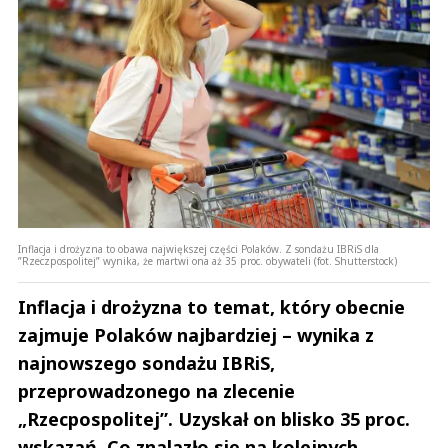
Inflacja i drożyzna to obawa największej części Polaków. Z sondażu IBRiS dla
”Rzeczpospolitej” wynika, że martwi ona aż 35 proc. obywateli (fot. Shutterstock)
Inflacja i drożyzna to temat, który obecnie
zajmuje Polaków najbardziej – wynika z
najnowszego sondażu IBRiS,
przeprowadzonego na zlecenie
„Rzecpospolitej”. Uzyskał on blisko 35 proc.
wskazań. Co znalazło się na kolejnych