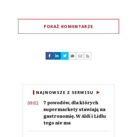
POKAŻ KOMENTARZE
Komentarze (
0
)
Nie znaleziono komentarzy
Zostaw swoje komentarze
Imię (Wymagane)
Anuluj
NAJNOWSZE Z SERWISU
Prześlij komentarz
7 powodów, dla których
09:02
supermarkety stawiają na
gastronomię. W Aldi i Lidlu
tego nie ma