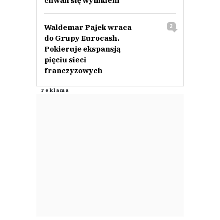
chwali się wynikiem
Waldemar Pajek wraca
2
do Grupy Eurocash.
Pokieruje ekspansją
pięciu sieci
franczyzowych