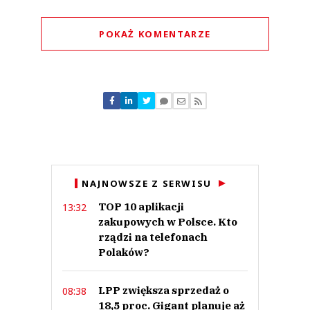
POKAŻ KOMENTARZE
Komentarze (
0
)
Nie znaleziono komentarzy
Zostaw swoje komentarze
Imię (Wymagane)
Anuluj
NAJNOWSZE Z SERWISU
Prześlij komentarz
TOP 10 aplikacji
13:32
zakupowych w Polsce. Kto
rządzi na telefonach
Polaków?
LPP zwiększa sprzedaż o
08:38
18,5 proc. Gigant planuje aż