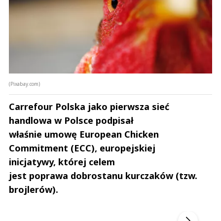
(Pixabay.com)
Carrefour Polska jako pierwsza sieć
handlowa w Polsce podpisał
właśnie umowę European Chicken
Commitment (ECC), europejskiej
inicjatywy, której celem
jest poprawa dobrostanu kurczaków (tzw.
brojlerów).
Andrzej i Marta Sterniccy
Marta i 
▶