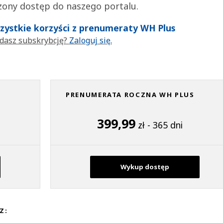
zony dostęp do naszego portalu.
wszystkie korzyści z prenumeraty WH Plus
dasz subskrybcję?
Zaloguj się.
PRENUMERATA ROCZNA WH PLUS
399,99
zł - 365 dni
Wykup dostęp
Z: