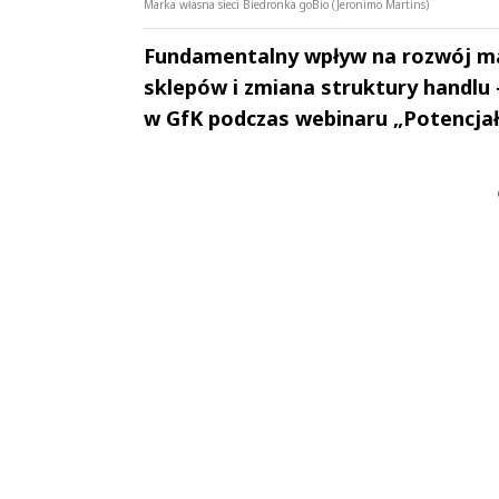
Marka własna sieci Biedronka goBio (Jeronimo Martins)
Fundamentalny wpływ na rozwój ma
sklepów i zmiana struktury handlu -
w GfK podczas webinaru „Potencjał
Andrzej i Marta
Marta i An
Sterniccy
Sterniccy
▶
▶