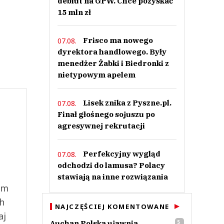
debiut na GPW. Chce pozyskać
15 mln zł
Frisco ma nowego
07.08.
dyrektora handlowego. Były
menedżer Żabki i Biedronki z
nietypowym apelem
Lisek znika z Pyszne.pl.
07.08.
Finał głośnego sojuszu po
agresywnej rekrutacji
Perfekcyjny wygląd
07.08.
odchodzi do lamusa? Polacy
stawiają na inne rozwiązania
ym
ch
NAJCZĘŚCIEJ KOMENTOWANE
aj
Auchan Polska ujawnia
5