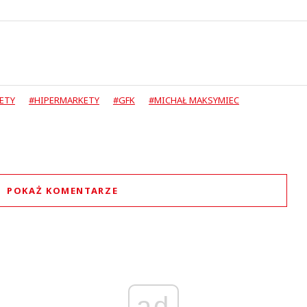
ETY
#HIPERMARKETY
#GFK
#MICHAŁ MAKSYMIEC
POKAŻ KOMENTARZE
Komentarze (
0
)
Nie znaleziono komentarzy
staw swoje komentarze
Imię (Wymagane)
ad