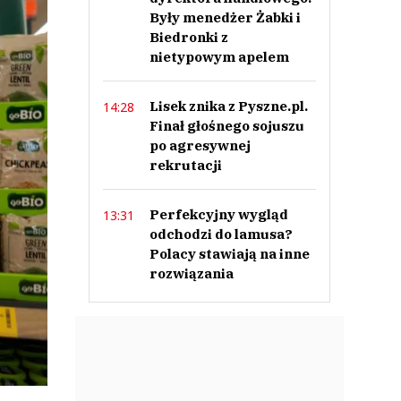
Były menedżer Żabki i
Biedronki z
nietypowym apelem
Lisek znika z Pyszne.pl.
14:28
Finał głośnego sojuszu
po agresywnej
rekrutacji
Perfekcyjny wygląd
13:31
odchodzi do lamusa?
Polacy stawiają na inne
rozwiązania