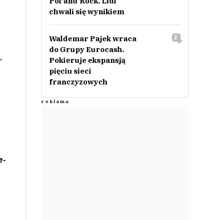
Pol‘and‘Rock. Lidl
chwali się wynikiem
Waldemar Pajek wraca
2
do Grupy Eurocash.
.
Pokieruje ekspansją
pięciu sieci
franczyzowych
e-