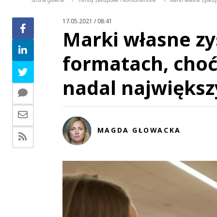
Strona główna
Trendy zakupowe i konsumenckie
Marki własne zyskuj
>
>
17.05.2021 / 08:41
Marki własne zy
formatach, choć
nadal największ
MAGDA GŁOWACKA