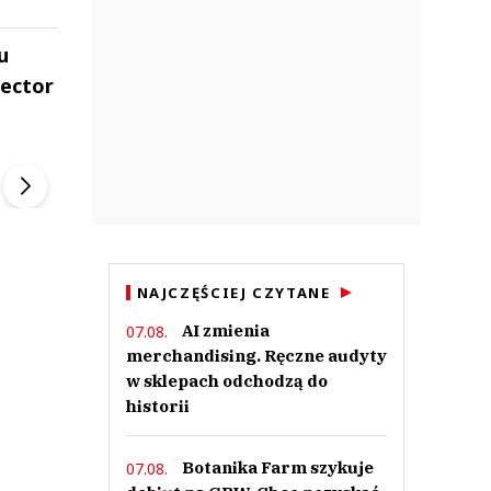
u
rector
ek
Szefem być Sezon 2
Marcin Przybysz
▶
▶
NAJCZĘŚCIEJ CZYTANE
AI zmienia
07.08.
merchandising. Ręczne audyty
w sklepach odchodzą do
historii
Botanika Farm szykuje
07.08.