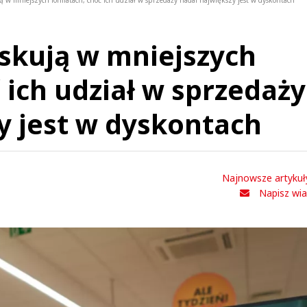
ą w mniejszych formatach, choć ich udział w sprzedaży nadal największy jest w dyskontach
skują w mniejszych
 ich udział w sprzedaży
y jest w dyskontach
Najnowsze artykuł
Napisz wi