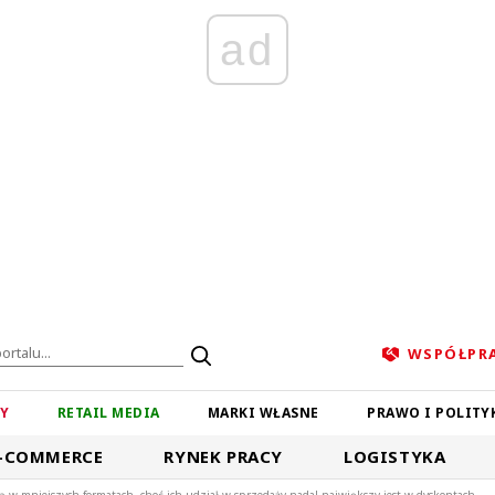
ad
WSPÓŁPR
ZY
RETAIL MEDIA
MARKI WŁASNE
PRAWO I POLITY
-COMMERCE
RYNEK PRACY
LOGISTYKA