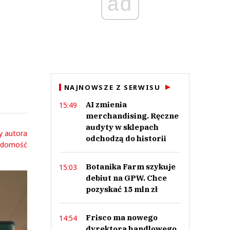
ad
NAJNOWSZE Z SERWISU
AI zmienia
15:49
merchandising. Ręczne
audyty w sklepach
y autora
odchodzą do historii
adomość
Botanika Farm szykuje
15:03
debiut na GPW. Chce
pozyskać 15 mln zł
Frisco ma nowego
14:54
dyrektora handlowego.