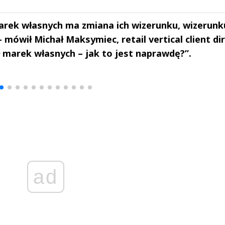
rek własnych ma zmiana ich wizerunku, wizerunk
 mówił Michał Maksymiec, retail vertical client di
 marek własnych – jak to jest naprawdę?”.
drzej
Michał Stężalski
FineDiningWe
▶
▶
ad