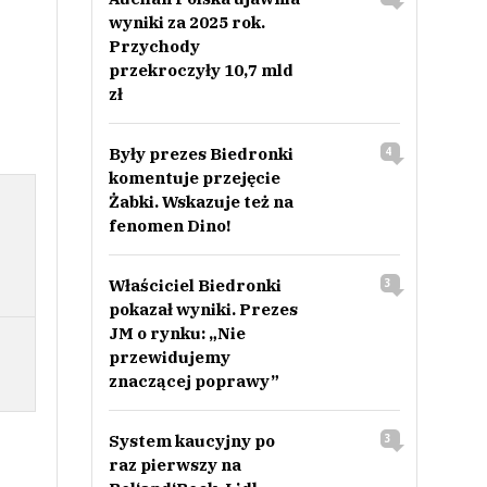
wyniki za 2025 rok.
Przychody
przekroczyły 10,7 mld
zł
Były prezes Biedronki
4
komentuje przejęcie
Żabki. Wskazuje też na
fenomen Dino!
Właściciel Biedronki
3
pokazał wyniki. Prezes
JM o rynku: „Nie
przewidujemy
znaczącej poprawy”
System kaucyjny po
3
raz pierwszy na