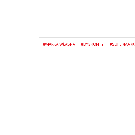
#MARKA WŁASNA
#DYSKONTY
#SUPERMARK
Zo