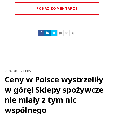
POKAŻ KOMENTARZE
Komentarze (
0
)
Nie znaleziono komentarzy
Zostaw swoje komentarze
Imię (Wymagane)
Anuluj
Prześlij komentarz
31.07.2026 / 11:05
Ceny w Polsce wystrzeliły
w górę! Sklepy spożywcze
nie miały z tym nic
wspólnego