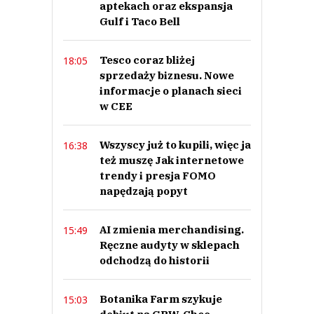
aptekach oraz ekspansja
Gulf i Taco Bell
Tesco coraz bliżej
18:05
sprzedaży biznesu. Nowe
informacje o planach sieci
w CEE
Wszyscy już to kupili, więc ja
16:38
też muszę Jak internetowe
trendy i presja FOMO
napędzają popyt
AI zmienia merchandising.
15:49
Ręczne audyty w sklepach
odchodzą do historii
Botanika Farm szykuje
15:03