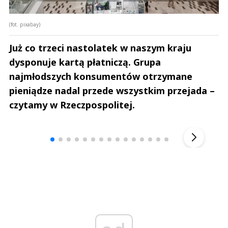
(fot. pixabay)
Już co trzeci nastolatek w naszym kraju
dysponuje kartą płatniczą. Grupa
najmłodszych konsumentów otrzymane
pieniądze nadal przede wszystkim przejada –
czytamy w Rzeczpospolitej.
Andrzej i Marta Sterniccy
Marta i 
▶