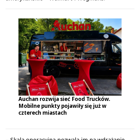
Auchan rozwija sieć Food Trucków.
Mobilne punkty pojawiły się już w
czterech miastach
– Skala operacyjna pozwala im na wdrażanie