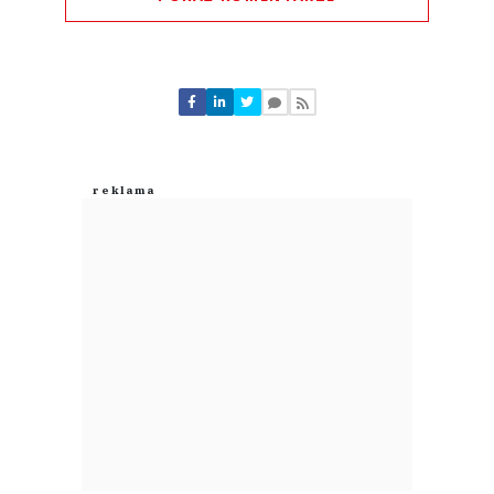
Komentarze (
0
)
Nie znaleziono komentarzy
Zostaw swoje komentarze
Imię (Wymagane)
Anuluj
Prześlij komentarz