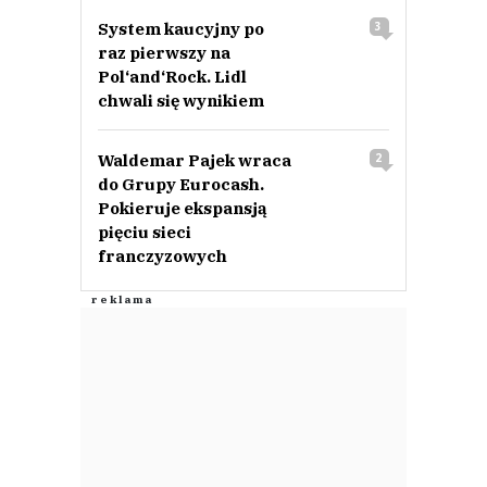
System kaucyjny po
3
raz pierwszy na
Pol‘and‘Rock. Lidl
chwali się wynikiem
Waldemar Pajek wraca
2
do Grupy Eurocash.
Pokieruje ekspansją
pięciu sieci
franczyzowych