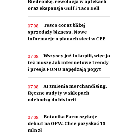
Biedronkę, rewolucja w aptekach
oraz ekspansja Gulf i Taco Bell
Tesco coraz bliżej
07.08.
sprzedaży biznesu. Nowe
informacje o planach sieci w CEE
Wszyscy już to kupili, więc ja
07.08.
też muszę Jak internetowe trendy
i presja FOMO napędzają popyt
AI zmienia merchandising.
07.08.
Ręczne audyty w sklepach
odchodzą do historii
Botanika Farm szykuje
07.08.
debiut na GPW. Chce pozyskać 15
mln zł