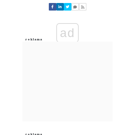
Nie znaleziono komentarzy
Zostaw swoje komentarze
Imię (Wymagane)
ad
Anuluj
Prześlij komentarz