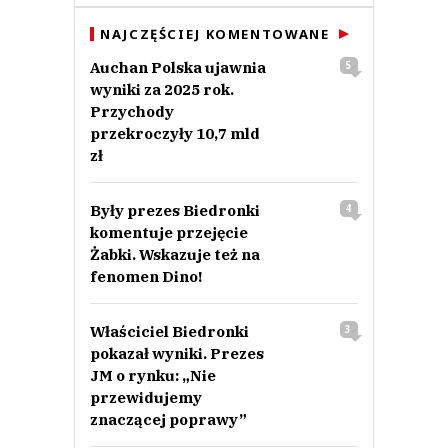
NAJCZĘŚCIEJ KOMENTOWANE
Auchan Polska ujawnia
5
wyniki za 2025 rok.
Przychody
przekroczyły 10,7 mld
zł
Były prezes Biedronki
4
komentuje przejęcie
Żabki. Wskazuje też na
fenomen Dino!
Właściciel Biedronki
3
pokazał wyniki. Prezes
JM o rynku: „Nie
przewidujemy
znaczącej poprawy”