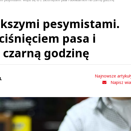
ymi pesymistami. Wiąże się to z zaciśnięciem pasa i odkładaniem na czarną godzinę
ększymi pesymistami.
aciśnięciem pasa i
 czarną godzinę
Najnowsze artykuł
L
Napisz wi