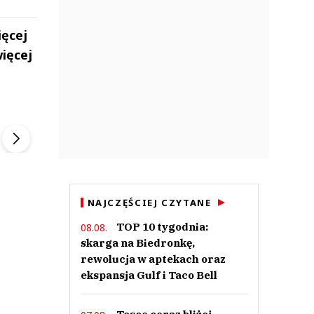
ięcej
ięcej
ek
Szefem być Sezon 2
Marcin Przybysz
▶
▶
NAJCZĘŚCIEJ CZYTANE
TOP 10 tygodnia:
08.08.
skarga na Biedronkę,
rewolucja w aptekach oraz
ekspansja Gulf i Taco Bell