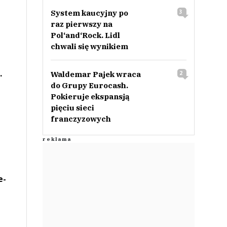
System kaucyjny po
3
raz pierwszy na
Pol‘and‘Rock. Lidl
chwali się wynikiem
.
Waldemar Pajek wraca
2
do Grupy Eurocash.
Pokieruje ekspansją
pięciu sieci
franczyzowych
e-