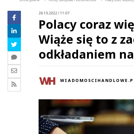
Strona główna
Trendy zakupowe i konsumenckie
Polacy coraz większ
>
>
26.10.2022 / 11:07
Polacy coraz wi
Wiąże się to z z
odkładaniem na
WIADOMOSCIHANDLOWE.P