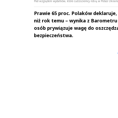
Pod względem wydatków, które cudzoziemcy robią w Polsce Ukraińcy
Prawie 65 proc. Polaków deklaruje, 
niż rok temu – wynika z Barometru 
osób prywiązuje wagę do oszczędza
bezpieczeństwa.
Andrzej i Marta
Marta i An
Sterniccy
Sterniccy
▶
▶