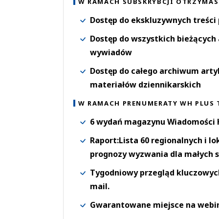
W RAMACH SUBSKRYBCJI OTRZYMAS
Dostęp do ekskluzywnych treści
Dostęp do wszystkich bieżących 
wywiadów
Dostęp do całego archiwum arty
materiałów dziennikarskich
W RAMACH PRENUMERATY WH PLUS 
6 wydań magazynu Wiadomości H
Raport:Lista 60 regionalnych i l
prognozy wyzwania dla małych s
Tygodniowy przegląd kluczowych 
mail.
Gwarantowane miejsce na webi