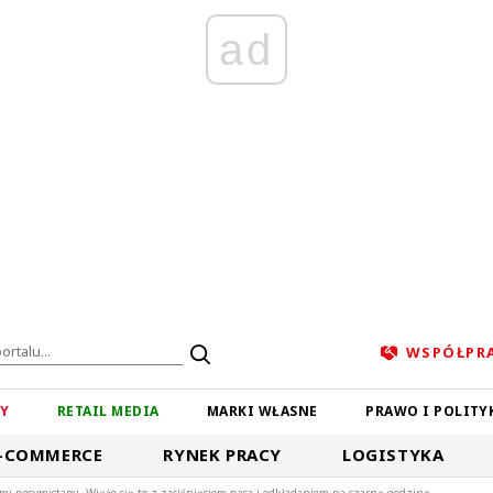
ad
WSPÓŁPR
ZY
RETAIL MEDIA
MARKI WŁASNE
PRAWO I POLITY
-COMMERCE
RYNEK PRACY
LOGISTYKA