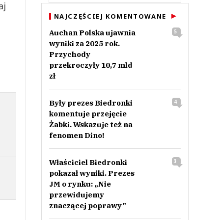
aj
NAJCZĘŚCIEJ KOMENTOWANE
Auchan Polska ujawnia
5
wyniki za 2025 rok.
Przychody
przekroczyły 10,7 mld
zł
Były prezes Biedronki
4
komentuje przejęcie
Żabki. Wskazuje też na
fenomen Dino!
Właściciel Biedronki
3
pokazał wyniki. Prezes
JM o rynku: „Nie
przewidujemy
znaczącej poprawy”