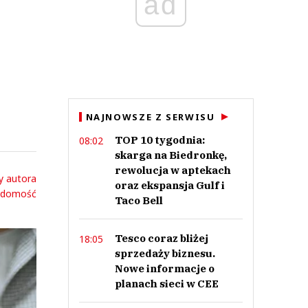
ad
NAJNOWSZE Z SERWISU
TOP 10 tygodnia:
08:02
skarga na Biedronkę,
rewolucja w aptekach
y autora
oraz ekspansja Gulf i
adomość
Taco Bell
Tesco coraz bliżej
18:05
sprzedaży biznesu.
Nowe informacje o
planach sieci w CEE