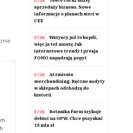
Tesco coraz bliżej
07.08.
sprzedaży biznesu. Nowe
informacje o planach sieci w
CEE
Wszyscy już to kupili,
07.08.
znie
więc ja też muszę Jak
internetowe trendy i presja
FOMO napędzają popyt
AI zmienia
07.08.
merchandising. Ręczne audyty
w sklepach odchodzą do
historii
Botanika Farm szykuje
07.08.
debiut na GPW. Chce pozyskać
ym
15 mln zł
ch