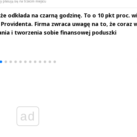
 plasują się na trzecim miejscu
że odkłada na czarną godzinę. To o 10 pkt proc. w
Providenta. Firma zwraca uwagę na to, że coraz w
nia i tworzenia sobie finansowej poduszki
drzej
Michał Stężalski
FineDiningWe
▶
▶
ad