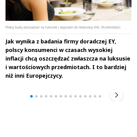
Polacy będą oszczędzać na luksusie i wyjściach do restauracji (Fot. Shutterstock)
Jak wynika z badania firmy doradczej EY,
polscy konsumenci w czasach wysokiej
inflacji chcą oszczędzać zwłaszcza na luksusie
i wartościowych przedmiotach. I to bardziej
niż inni Europejczycy.
Andrzej i Marta Sterniccy
Marta i 
▶