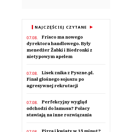
NAJCZĘŚCIEJ CZYTANE
Frisco ma nowego
07.08.
dyrektora handlowego. Były
menedżer Żabki i Biedronki z
nietypowym apelem
Lisek znika z Pyszne.pl.
07.08.
Finał głośnego sojuszu po
agresywnej rekrutacji
Perfekcyjny wygląd
07.08.
odchodzi do lamusa? Polacy
stawiają na inne rozwiązania
Pizza i kwiaty w 15 minut?
07.08.