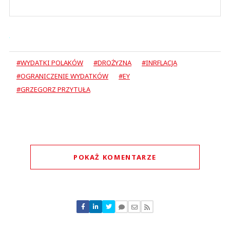
#WYDATKI POLAKÓW
#DROŻYZNA
#INRFLACJA
#OGRANICZENIE WYDATKÓW
#EY
#GRZEGORZ PRZYTUŁA
POKAŻ KOMENTARZE
Komentarze (
0
)
Nie znaleziono komentarzy
Zostaw swoje komentarze
Imię (Wymagane)