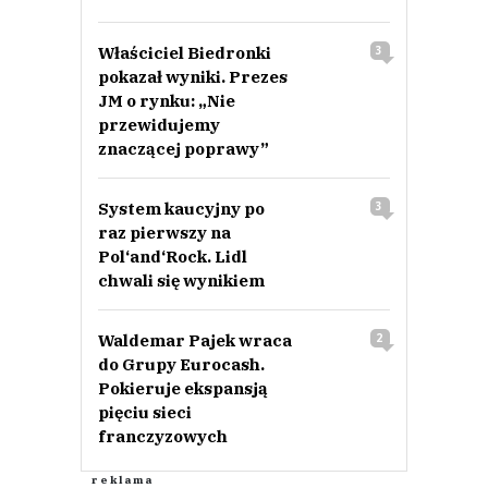
Właściciel Biedronki
3
pokazał wyniki. Prezes
JM o rynku: „Nie
przewidujemy
znaczącej poprawy”
System kaucyjny po
3
raz pierwszy na
Pol‘and‘Rock. Lidl
chwali się wynikiem
Waldemar Pajek wraca
2
do Grupy Eurocash.
Pokieruje ekspansją
pięciu sieci
franczyzowych