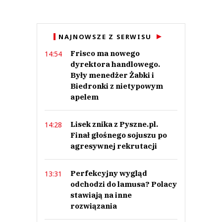
Anuluj
NAJNOWSZE Z SERWISU
Prześlij komentarz
Frisco ma nowego
14:54
dyrektora handlowego.
Były menedżer Żabki i
Biedronki z nietypowym
apelem
Lisek znika z Pyszne.pl.
14:28
Finał głośnego sojuszu po
agresywnej rekrutacji
Perfekcyjny wygląd
13:31
odchodzi do lamusa? Polacy
stawiają na inne
rozwiązania