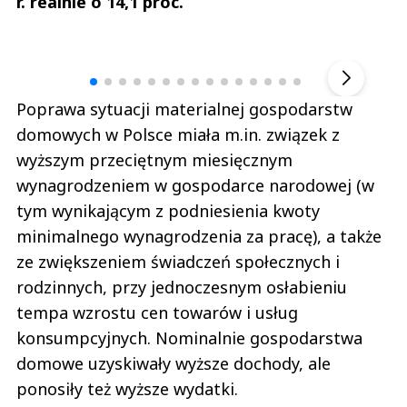
r. realnie o 14,1 proc.
Andrzej i Marta Sterniccy
Marta i 
▶
Poprawa sytuacji materialnej gospodarstw
domowych w Polsce miała m.in. związek z
wyższym przeciętnym miesięcznym
wynagrodzeniem w gospodarce narodowej (w
tym wynikającym z podniesienia kwoty
minimalnego wynagrodzenia za pracę), a także
ze zwiększeniem świadczeń społecznych i
rodzinnych, przy jednoczesnym osłabieniu
tempa wzrostu cen towarów i usług
konsumpcyjnych. Nominalnie gospodarstwa
domowe uzyskiwały wyższe dochody, ale
ponosiły też wyższe wydatki.